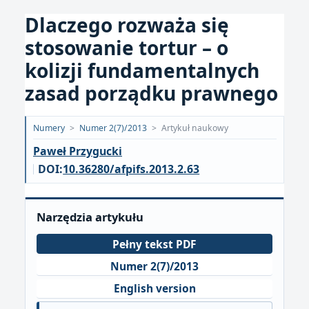
Dlaczego rozważa się
stosowanie tortur – o
kolizji fundamentalnych
zasad porządku prawnego
Opublikowano:
Numery
>
Numer 2(7)/2013
>
Artykuł naukowy
2018-
Paweł Przygucki
09-
DOI:
10.36280/afpifs.2013.2.63
20
Narzędzia artykułu
Pełny tekst PDF
Numer 2(7)/2013
English version