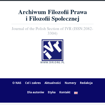
Archiwum Filozofii Prawa
i Filozofii Społecznej
Journal of the Polish Section of IVR (ISSN:2082-
3304)
WWW.IVR.ORG.PL
O NAS
Cel i zakres
Aktualności
Numery
Redakcja
Dla autorów
Etyka
Kontakt