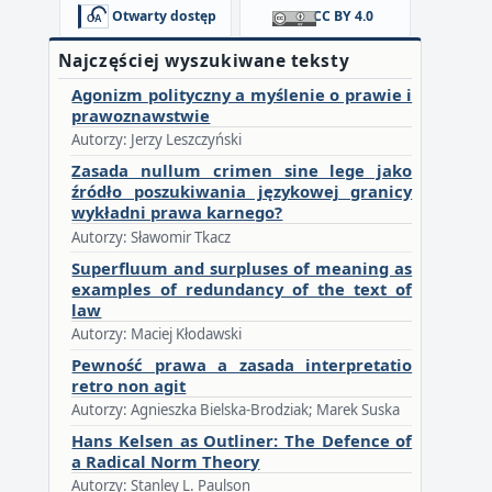
Otwarty dostęp
CC BY 4.0
Najczęściej wyszukiwane teksty
Agonizm polityczny a myślenie o prawie i
prawoznawstwie
Autorzy: Jerzy Leszczyński
Zasada nullum crimen sine lege jako
źródło poszukiwania językowej granicy
wykładni prawa karnego?
Autorzy: Sławomir Tkacz
Superfluum and surpluses of meaning as
examples of redundancy of the text of
law
Autorzy: Maciej Kłodawski
Pewność prawa a zasada interpretatio
retro non agit
Autorzy: Agnieszka Bielska-Brodziak; Marek Suska
Hans Kelsen as Outliner: The Defence of
a Radical Norm Theory
Autorzy: Stanley L. Paulson