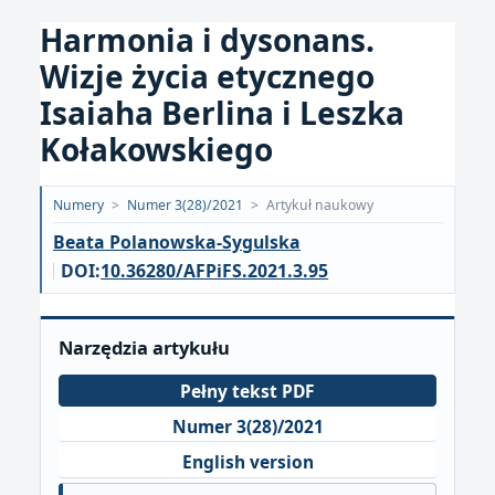
Harmonia i dysonans.
Wizje życia etycznego
Isaiaha Berlina i Leszka
Kołakowskiego
Opublikowano:
Numery
>
Numer 3(28)/2021
>
Artykuł naukowy
2021-
Beata Polanowska-Sygulska
10-
DOI:
10.36280/AFPiFS.2021.3.95
05
Narzędzia artykułu
Pełny tekst PDF
Numer 3(28)/2021
English version