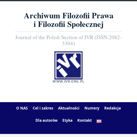
Archiwum Filozofii Prawa
i Filozofii Społecznej
Journal of the Polish Section of IVR (ISSN:2082-
3304)
WWW.IVR.ORG.PL
O NAS
Cel i zakres
Aktualności
Numery
Redakcja
Dla autorów
Etyka
Kontakt