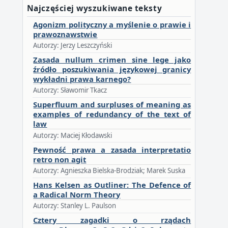
Najczęściej wyszukiwane teksty
Agonizm polityczny a myślenie o prawie i
prawoznawstwie
Autorzy: Jerzy Leszczyński
Zasada nullum crimen sine lege jako
źródło poszukiwania językowej granicy
wykładni prawa karnego?
Autorzy: Sławomir Tkacz
Superfluum and surpluses of meaning as
examples of redundancy of the text of
law
Autorzy: Maciej Kłodawski
Pewność prawa a zasada interpretatio
retro non agit
Autorzy: Agnieszka Bielska-Brodziak; Marek Suska
Hans Kelsen as Outliner: The Defence of
a Radical Norm Theory
Autorzy: Stanley L. Paulson
Cztery zagadki o rządach