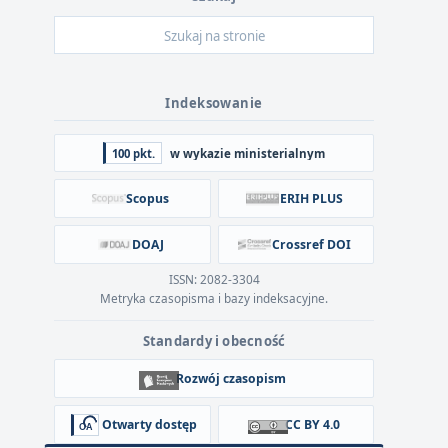
Indeksowanie
100 pkt.
w wykazie ministerialnym
Scopus
ERIH PLUS
DOAJ
Crossref DOI
ISSN: 2082-3304
Metryka czasopisma i bazy indeksacyjne.
Standardy i obecność
Rozwój czasopism
Otwarty dostęp
CC BY 4.0