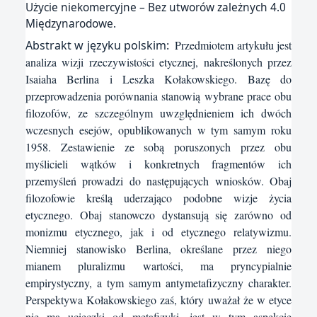
Użycie niekomercyjne – Bez utworów zależnych 4.0
Międzynarodowe.
Abstrakt w języku polskim:
Przedmiotem artykułu jest
analiza wizji rzeczywistości etycznej, nakreślonych przez
Isaiaha Berlina i Leszka Kołakowskiego. Bazę do
przeprowadzenia porównania stanowią wybrane prace obu
filozofów, ze szczególnym uwzględnieniem ich dwóch
wczesnych esejów, opublikowanych w tym samym roku
1958. Zestawienie ze sobą poruszonych przez obu
myślicieli wątków i konkretnych fragmentów ich
przemyśleń prowadzi do następujących wniosków. Obaj
filozofowie kreślą uderzająco podobne wizje życia
etycznego. Obaj stanowczo dystansują się zarówno od
monizmu etycznego, jak i od etycznego relatywizmu.
Niemniej stanowisko Berlina, określane przez niego
mianem pluralizmu wartości, ma pryncypialnie
empirystyczny, a tym samym antymetafizyczny charakter.
Perspektywa Kołakowskiego zaś, który uważał że w etyce
nie ma ucieczki od metafizyki, jest w tym aspekcie