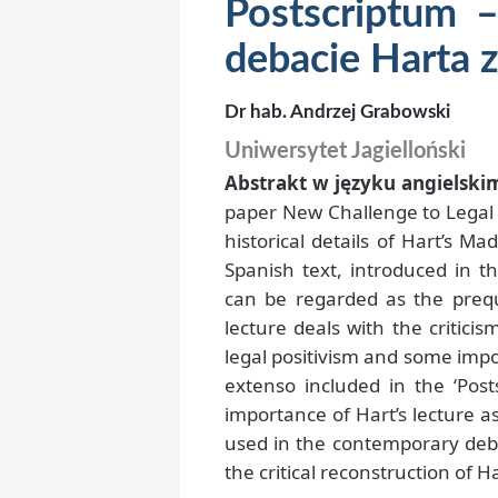
Postscriptum 
debacie Harta
Dr hab. Andrzej Grabowski
Uniwersytet Jagielloński
Abstrakt w języku angielski
paper New Challenge to Legal 
historical details of Hart’s M
Spanish text, introduced in t
can be regarded as the preque
lecture deals with the critici
legal positivism and some impo
extenso included in the ‘Post
importance of Hart’s lecture a
used in the contemporary debat
the critical reconstruction of Ha