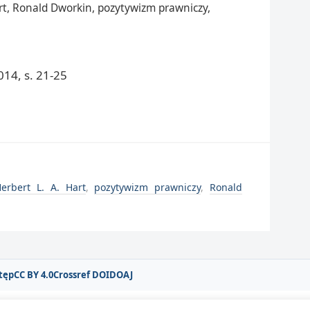
art, Ronald Dworkin, pozytywizm prawniczy,
14, s. 21-25
erbert L. A. Hart
,
pozytywizm prawniczy
,
Ronald
tęp
CC BY 4.0
Crossref DOI
DOAJ