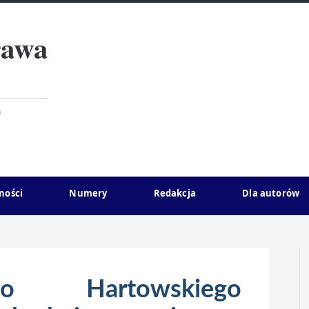
rawa
)
ności
Numery
Redakcja
Dla autorów
o Hartowskiego