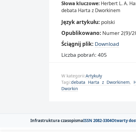
Słowa kluczowe:
Herbert L. A. H
debata Harta z Dworkinem
Język artykułu:
polski
Opublikowano:
Numer 2(9)/20
Ściągnij plik:
Download
Liczba pobrań: 405
W kategorii:
Artykuły
Tagi:
debata Harta z Dworkinem
,
H
Dworkin
Infrastruktura czasopisma
ISSN 2082-3304
Otwarty dos