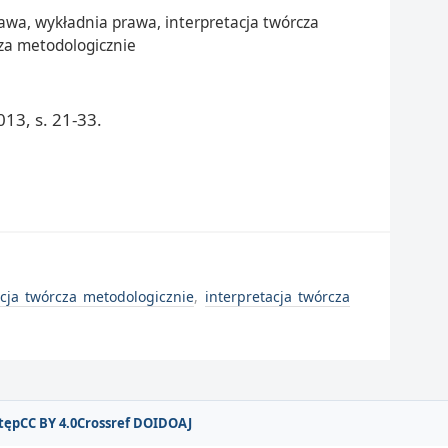
awa, wykładnia prawa, interpretacja twórcza
cza metodologicznie
13, s. 21-33.
acja twórcza metodologicznie
,
interpretacja twórcza
tęp
CC BY 4.0
Crossref DOI
DOAJ