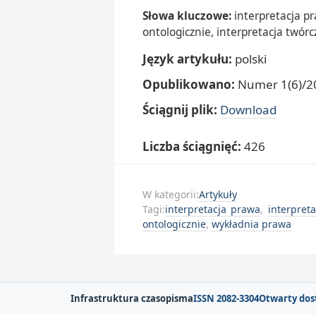
Słowa kluczowe:
interpretacja pr
ontologicznie, interpretacja twór
Język artykułu:
polski
Opublikowano:
Numer 1(6)/20
Ściągnij plik:
Download
Liczba ściągnięć:
426
W kategorii:
Artykuły
Tagi:
interpretacja prawa
,
interpret
ontologicznie
,
wykładnia prawa
Infrastruktura czasopisma
ISSN 2082-3304
Otwarty dos