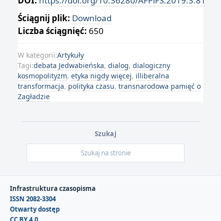
DOI:
https://doi.org/10.36280/AFPiFS.2019.3.81
Ściągnij plik:
Download
Liczba ściągnięć:
650
W kategorii:
Artykuły
Tagi:
debata Jedwabieńska
,
dialog
,
dialogiczny
kosmopolityzm
,
etyka nigdy więcej
,
illiberalna
transformacja
,
polityka czasu
,
transnarodowa pamięć o
Zagładzie
Szukaj
Infrastruktura czasopisma
ISSN 2082-3304
Otwarty dostęp
CC BY 4.0