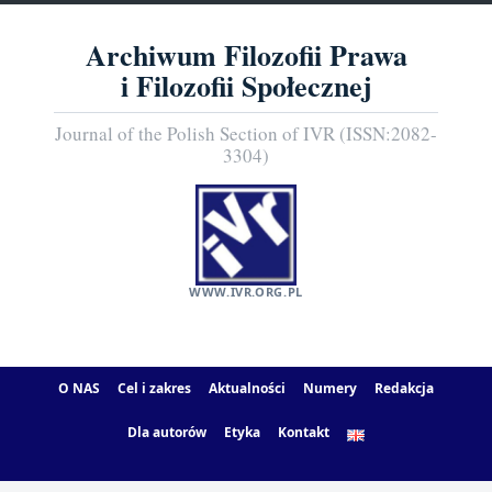
Archiwum Filozofii Prawa
i Filozofii Społecznej
Journal of the Polish Section of IVR (ISSN:2082-
3304)
WWW.IVR.ORG.PL
O NAS
Cel i zakres
Aktualności
Numery
Redakcja
Dla autorów
Etyka
Kontakt