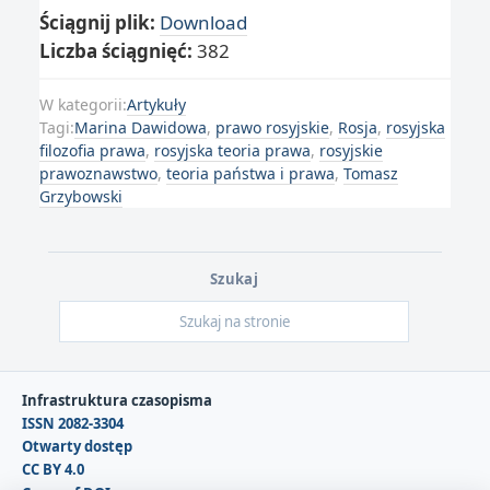
Ściągnij plik:
Download
Liczba ściągnięć:
382
W kategorii:
Artykuły
Tagi:
Marina Dawidowa
,
prawo rosyjskie
,
Rosja
,
rosyjska
filozofia prawa
,
rosyjska teoria prawa
,
rosyjskie
prawoznawstwo
,
teoria państwa i prawa
,
Tomasz
Grzybowski
Szukaj
Infrastruktura czasopisma
ISSN 2082-3304
Otwarty dostęp
CC BY 4.0