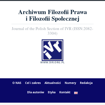
Archiwum Filozofii Prawa
i Filozofii Społecznej
Journal of the Polish Section of IVR (ISSN:2082-
3304)
WWW.IVR.ORG.PL
O NAS
Cel i zakres
Aktualności
Numery
Redakcja
Dla autorów
Etyka
Kontakt