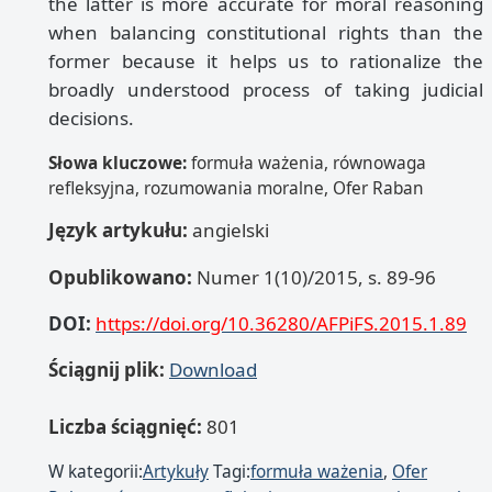
the latter is more accurate for moral reasoning
when balancing constitutional rights than the
former because it helps us to rationalize the
broadly understood process of taking judicial
decisions.
Słowa kluczowe:
formuła ważenia, równowaga
refleksyjna, rozumowania moralne, Ofer Raban
Język artykułu:
angielski
Opublikowano:
Numer 1(10)/2015, s. 89-96
DOI:
https://doi.org/10.36280/AFPiFS.2015.1.89
Ściągnij plik:
Download
Liczba ściągnięć:
801
W kategorii:
Artykuły
Tagi:
formuła ważenia
,
Ofer