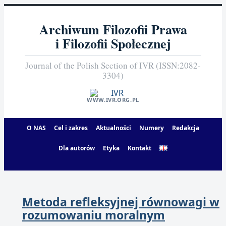
Archiwum Filozofii Prawa
i Filozofii Społecznej
Journal of the Polish Section of IVR (ISSN:2082-
3304)
WWW.IVR.ORG.PL
O NAS
Cel i zakres
Aktualności
Numery
Redakcja
Dla autorów
Etyka
Kontakt
Metoda refleksyjnej równowagi w
rozumowaniu moralnym