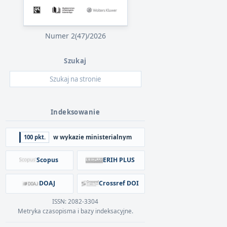
Numer 2(47)/2026
Szukaj
Indeksowanie
100 pkt.
w wykazie ministerialnym
Scopus
ERIH PLUS
DOAJ
Crossref DOI
ISSN: 2082-3304
Metryka czasopisma i bazy indeksacyjne.