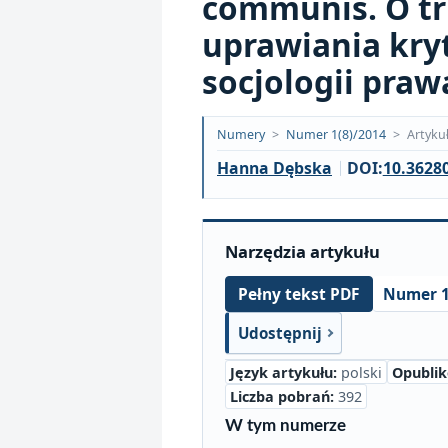
communis. O t
uprawiania kry
socjologii praw
Opublikowano:
Numery
>
Numer 1(8)/2014
>
Artyku
2018-
Hanna Dębska
DOI:
10.36280
09-
20
Narzędzia artykułu
Numer 1
Pełny tekst PDF
Udostępnij
Język artykułu:
polski
Opubli
Liczba pobrań:
392
W tym numerze