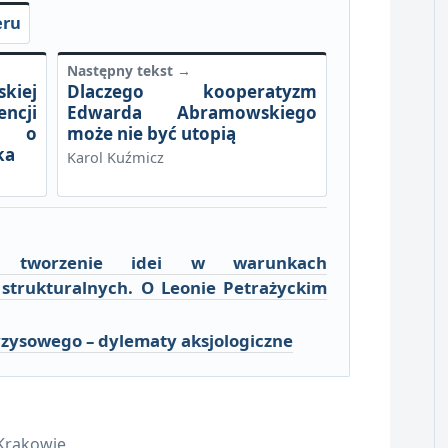
eru
Następny tekst →
skiej
Dlaczego kooperatyzm
ncji
Edwarda Abramowskiego
o o
może nie być utopią
ka
Karol Kuźmicz
i tworzenie idei w warunkach
strukturalnych. O Leonie Petrażyckim
zysowego – dylematy aksjologiczne
Krakowie