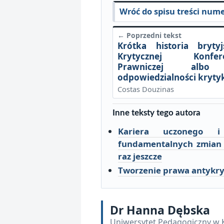
Wróć do spisu treści num
← Poprzedni tekst
Krótka historia brytyj
Krytycznej Konfere
Prawniczej alb
odpowiedzialności kryty
Costas Douzinas
Inne teksty tego autora
Kariera uczonego 
fundamentalnych zmian 
raz jeszcze
Tworzenie prawa antykry
Dr Hanna Dębska
Uniwersytet Pedagogiczny w 