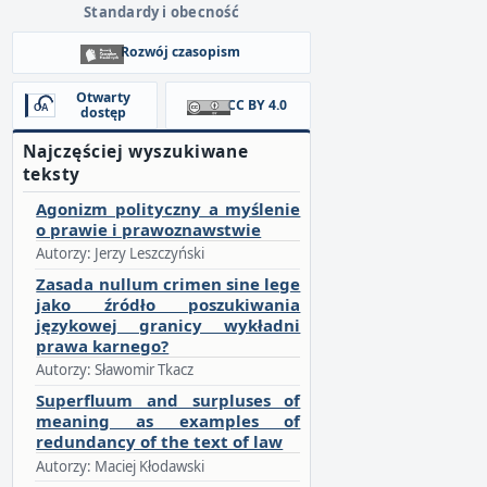
Standardy i obecność
Rozwój czasopism
Otwarty
CC BY 4.0
dostęp
Najczęściej wyszukiwane
teksty
Agonizm polityczny a myślenie
o prawie i prawoznawstwie
Autorzy: Jerzy Leszczyński
Zasada nullum crimen sine lege
jako źródło poszukiwania
językowej granicy wykładni
prawa karnego?
Autorzy: Sławomir Tkacz
Superfluum and surpluses of
meaning as examples of
redundancy of the text of law
Autorzy: Maciej Kłodawski