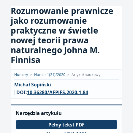
Rozumowanie prawnicze
jako rozumowanie
praktyczne w świetle
nowej teorii prawa
naturalnego Johna M.
Finnisa
Opublikowano:
Numery
>
Numer 1(21)/2020
>
Artykuł naukowy
2020-
Michał Sopiński
03-
DOI:
10.36280/AFPiFS.2020.1.84
15
Narzędzia artykułu
Pełny tekst PDF