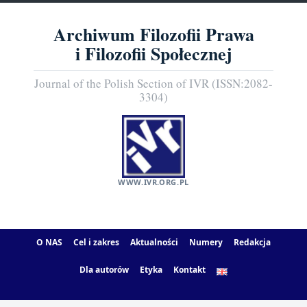
Archiwum Filozofii Prawa
i Filozofii Społecznej
Journal of the Polish Section of IVR (ISSN:2082-
3304)
WWW.IVR.ORG.PL
O NAS
Cel i zakres
Aktualności
Numery
Redakcja
Dla autorów
Etyka
Kontakt