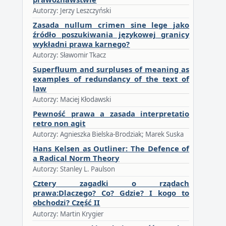
Autorzy: Jerzy Leszczyński
Zasada nullum crimen sine lege jako
źródło poszukiwania językowej granicy
wykładni prawa karnego?
Autorzy: Sławomir Tkacz
Superfluum and surpluses of meaning as
examples of redundancy of the text of
law
Autorzy: Maciej Kłodawski
Pewność prawa a zasada interpretatio
retro non agit
Autorzy: Agnieszka Bielska-Brodziak; Marek Suska
Hans Kelsen as Outliner: The Defence of
a Radical Norm Theory
Autorzy: Stanley L. Paulson
Cztery zagadki o rządach
prawa:Dlaczego? Co? Gdzie? I kogo to
obchodzi? Część II
Autorzy: Martin Krygier