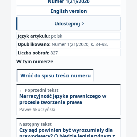
Numer 1(21)/2020
English version
Udostępnij
Język artykułu:
polski
Opublikowano:
Numer 1(21)/2020, s. 84-98.
Liczba pobrań:
827
W tym numerze
Wróć do spisu treści numeru
← Poprzedni tekst
Narracyjność języka prawniczego w
procesie tworzenia prawa
Paweł Skuczyński
Następny tekst →
Czy sąd powinien być wyrozumiały dla
prawodawcy? O błędzie legislacyjnym z