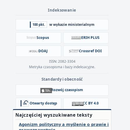
Indeksowanie
100 pkt.
w wykazie ministerialnym
Scopus
ERIH PLUS
DOAJ
Crossref DOI
ISSN: 2082-3304
Metryka czasopisma i bazy indeksacyjne.
Standardy i obecność
Rozwój czasopism
Otwarty dostęp
CC BY 4.0
Najczęściej wyszukiwane teksty
Agonizm polityczny a myślenie o prawie i
prawoznawstwie