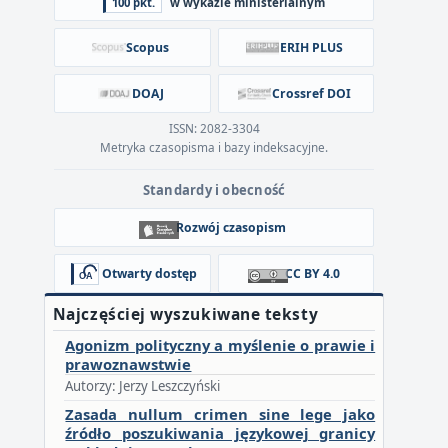
100 pkt.
w wykazie ministerialnym
Scopus
ERIH PLUS
DOAJ
Crossref DOI
ISSN: 2082-3304
Metryka czasopisma i bazy indeksacyjne.
Standardy i obecność
Rozwój czasopism
Otwarty dostęp
CC BY 4.0
Najczęściej wyszukiwane teksty
Agonizm polityczny a myślenie o prawie i
prawoznawstwie
Autorzy: Jerzy Leszczyński
Zasada nullum crimen sine lege jako
źródło poszukiwania językowej granicy