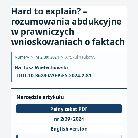
Hard to explain? –
rozumowania abdukcyjne
w prawniczych
wnioskowaniach o faktach
Opublikowano:
Numery
>
nr 2(39) 2024
>
Artykuł naukowy
2024-
Bartosz Wielechowski
08-
DOI:
10.36280/AFPiFS.2024.2.81
28
Narzędzia artykułu
Pełny tekst PDF
nr 2(39) 2024
English version