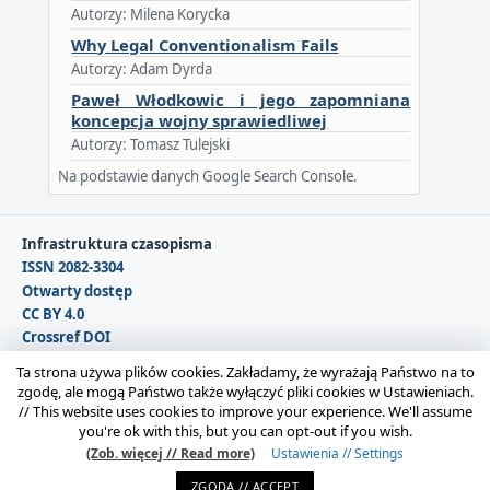
Autorzy: Milena Korycka
Why Legal Conventionalism Fails
Autorzy: Adam Dyrda
Paweł Włodkowic i jego zapomniana
koncepcja wojny sprawiedliwej
Autorzy: Tomasz Tulejski
Na podstawie danych Google Search Console.
Infrastruktura czasopisma
ISSN 2082-3304
Otwarty dostęp
CC BY 4.0
Crossref DOI
DOAJ
Ta strona używa plików cookies. Zakładamy, że wyrażają Państwo na to
zgodę, ale mogą Państwo także wyłączyć pliki cookies w Ustawieniach.
//
This website uses cookies to improve your experience. We'll assume
Copyright © 2026 Polska Sekcja Międzynarodowego
you're ok with this, but you can opt-out if you wish.
Stowarzyszenia Filozofii Prawa i Filozofii Społecznej IVR |
(Zob. więcej // Read more)
Ustawienia // Settings
Administrator strony:
Karolina Gmerek
ZGODA // ACCEPT