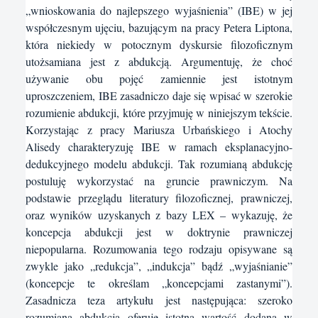
„wnioskowania do najlepszego wyjaśnienia” (IBE) w jej
współczesnym ujęciu, bazującym na pracy Petera Liptona,
która niekiedy w potocznym dyskursie filozoficznym
utożsamiana jest z abdukcją. Argumentuję, że choć
używanie obu pojęć zamiennie jest istotnym
uproszczeniem, IBE zasadniczo daje się wpisać w szerokie
rozumienie abdukcji, które przyjmuję w niniejszym tekście.
Korzystając z pracy Mariusza Urbańskiego i Atochy
Alisedy charakteryzuję IBE w ramach eksplanacyjno-
dedukcyjnego modelu abdukcji. Tak rozumianą abdukcję
postuluję wykorzystać na gruncie prawniczym. Na
podstawie przeglądu literatury filozoficznej, prawniczej,
oraz wyników uzyskanych z bazy LEX – wykazuję, że
koncepcja abdukcji jest w doktrynie prawniczej
niepopularna. Rozumowania tego rodzaju opisywane są
zwykle jako „redukcja”, „indukcja” bądź „wyjaśnianie”
(koncepcje te określam „koncepcjami zastanymi”).
Zasadnicza teza artykułu jest następująca: szeroko
rozumiana abdukcja oferuje istotną wartość dodaną w