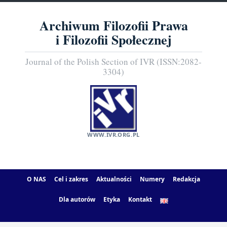
Archiwum Filozofii Prawa
i Filozofii Społecznej
Journal of the Polish Section of IVR (ISSN:2082-
3304)
WWW.IVR.ORG.PL
O NAS
Cel i zakres
Aktualności
Numery
Redakcja
Dla autorów
Etyka
Kontakt