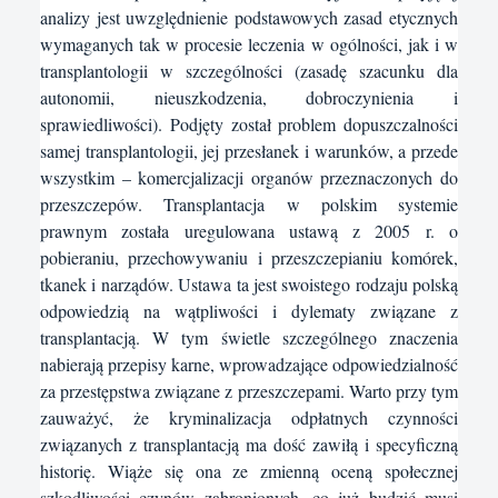
analizy jest uwzględnienie podstawowych zasad etycznych
wymaganych tak w procesie leczenia w ogólności, jak i w
transplantologii w szczególności (zasadę szacunku dla
autonomii, nieuszkodzenia, dobroczynienia i
sprawiedliwości). Podjęty został problem dopuszczalności
samej transplantologii, jej przesłanek i warunków, a przede
wszystkim – komercjalizacji organów przeznaczonych do
przeszczepów. Transplantacja w polskim systemie
prawnym została uregulowana ustawą z 2005 r. o
pobieraniu, przechowywaniu i przeszczepianiu komórek,
tkanek i narządów. Ustawa ta jest swoistego rodzaju polską
odpowiedzią na wątpliwości i dylematy związane z
transplantacją. W tym świetle szczególnego znaczenia
nabierają przepisy karne, wprowadzające odpowiedzialność
za przestępstwa związane z przeszczepami. Warto przy tym
zauważyć, że kryminalizacja odpłatnych czynności
związanych z transplantacją ma dość zawiłą i specyficzną
historię. Wiąże się ona ze zmienną oceną społecznej
szkodliwości czynów zabronionych, co już budzić musi