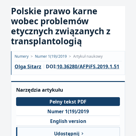
Polskie prawo karne
wobec problemów
etycznych związanych z
transplantologią
Opublikowano:
Numery
>
Numer 1(19)/2019
>
Artykuł naukowy
2019-
Olga Sitarz
DOI:
10.36280/AFPiFS.2019.1.51
09-
30
Narzędzia artykułu
Pełny tekst PDF
Numer 1(19)/2019
English version
Udostępnij