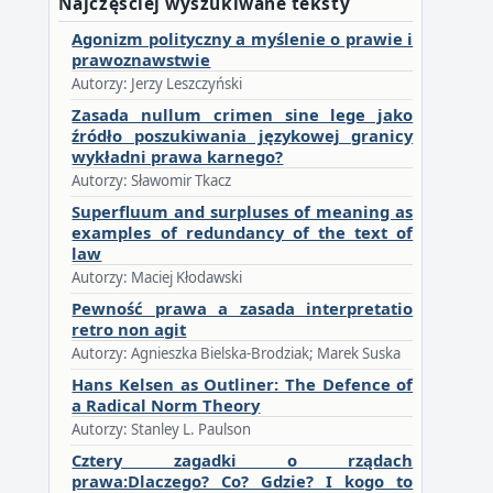
Najczęściej wyszukiwane teksty
Agonizm polityczny a myślenie o prawie i
prawoznawstwie
Autorzy: Jerzy Leszczyński
Zasada nullum crimen sine lege jako
źródło poszukiwania językowej granicy
wykładni prawa karnego?
Autorzy: Sławomir Tkacz
Superfluum and surpluses of meaning as
examples of redundancy of the text of
law
Autorzy: Maciej Kłodawski
Pewność prawa a zasada interpretatio
retro non agit
Autorzy: Agnieszka Bielska-Brodziak; Marek Suska
Hans Kelsen as Outliner: The Defence of
a Radical Norm Theory
Autorzy: Stanley L. Paulson
Cztery zagadki o rządach
prawa:Dlaczego? Co? Gdzie? I kogo to