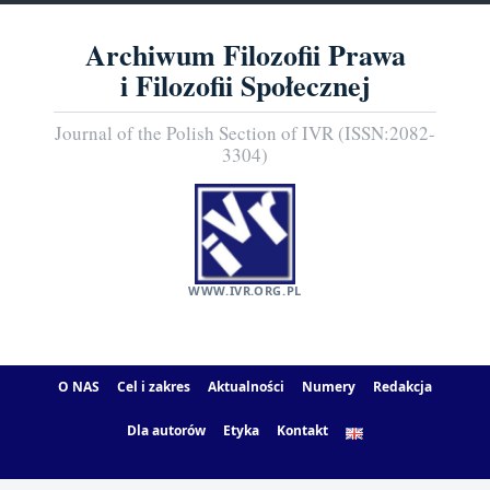
Archiwum Filozofii Prawa
i Filozofii Społecznej
Journal of the Polish Section of IVR (ISSN:2082-
3304)
WWW.IVR.ORG.PL
O NAS
Cel i zakres
Aktualności
Numery
Redakcja
Dla autorów
Etyka
Kontakt