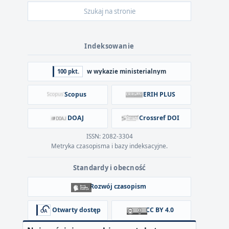
Indeksowanie
100 pkt.
w wykazie ministerialnym
Scopus
ERIH PLUS
DOAJ
Crossref DOI
ISSN: 2082-3304
Metryka czasopisma i bazy indeksacyjne.
Standardy i obecność
Rozwój czasopism
Otwarty dostęp
CC BY 4.0