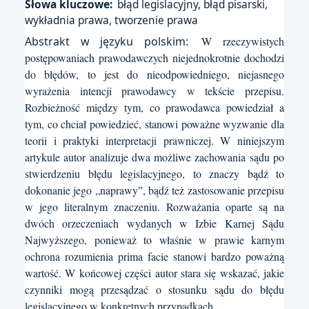
Słowa kluczowe:
błąd legislacyjny, błąd pisarski,
wykładnia prawa, tworzenie prawa
Abstrakt w języku polskim:
W rzeczywistych
postępowaniach prawodawczych niejednokrotnie dochodzi
do błędów, to jest do nieodpowiedniego, niejasnego
wyrażenia intencji prawodawcy w tekście przepisu.
Rozbieżność między tym, co prawodawca powiedział a
tym, co chciał powiedzieć, stanowi poważne wyzwanie dla
teorii i praktyki interpretacji prawniczej. W niniejszym
artykule autor analizuje dwa możliwe zachowania sądu po
stwierdzeniu błędu legislacyjnego, to znaczy bądź to
dokonanie jego „naprawy”, bądź też zastosowanie przepisu
w jego literalnym znaczeniu. Rozważania oparte są na
dwóch orzeczeniach wydanych w Izbie Karnej Sądu
Najwyższego, ponieważ to właśnie w prawie karnym
ochrona rozumienia prima facie stanowi bardzo poważną
wartość. W końcowej części autor stara się wskazać, jakie
czynniki mogą przesądzać o stosunku sądu do błędu
legislacyjnego w konkretnych przypadkach.