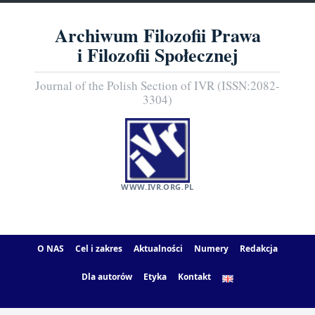
Archiwum Filozofii Prawa
i Filozofii Społecznej
Journal of the Polish Section of IVR (ISSN:2082-
3304)
WWW.IVR.ORG.PL
O NAS
Cel i zakres
Aktualności
Numery
Redakcja
Dla autorów
Etyka
Kontakt