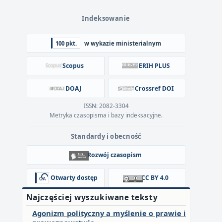
Indeksowanie
100 pkt.
w wykazie ministerialnym
Scopus
ERIH PLUS
DOAJ
Crossref DOI
ISSN: 2082-3304
Metryka czasopisma i bazy indeksacyjne.
Standardy i obecność
Rozwój czasopism
Otwarty dostęp
CC BY 4.0
Najczęściej wyszukiwane teksty
Agonizm polityczny a myślenie o prawie i