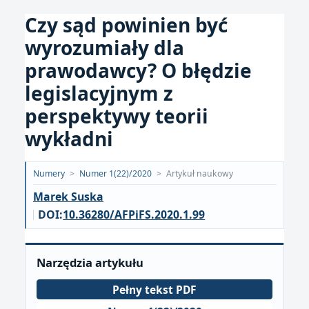
Czy sąd powinien być
wyrozumiały dla
prawodawcy? O błędzie
legislacyjnym z
perspektywy teorii
wykładni
Opublikowano:
Numery
>
Numer 1(22)/2020
>
Artykuł naukowy
2020-
Marek Suska
03-
DOI:
10.36280/AFPiFS.2020.1.99
15
Narzędzia artykułu
Pełny tekst PDF