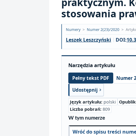
praktycznym. 
stosowania pr
Opublikowano:
Numery
>
Numer 2(23)/2020
>
Artyk
2020-
Leszek Leszczyński
DOI:
10.
06-
17
Narzędzia artykułu
Numer 2
Pełny tekst PDF
Udostępnij
Język artykułu:
polski
Opubli
Liczba pobrań:
809
W tym numerze
Wróć do spisu treści num