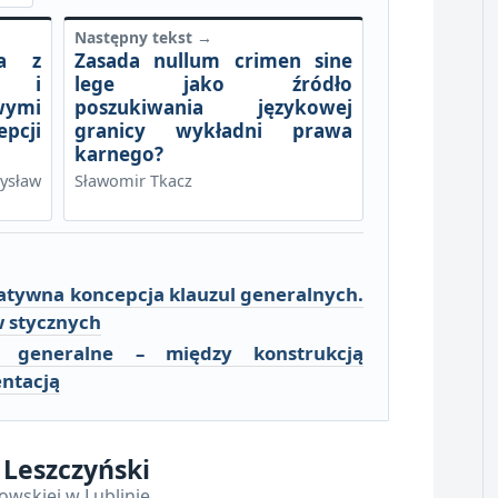
Następny tekst →
ra z
Zasada nullum crimen sine
m i
lege jako źródło
wymi
poszukiwania językowej
pcji
granicy wykładni prawa
karnego?
ysław
Sławomir Tkacz
matywna koncepcja klauzul generalnych.
w stycznych
le generalne – między konstrukcją
entacją
 Leszczyński
owskiej w Lublinie