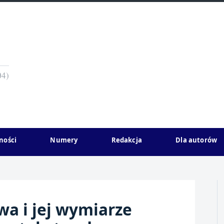
04)
ności
Numery
Redakcja
Dla autorów
wa i jej wymiarze