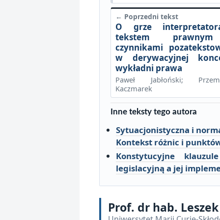
← Poprzedni tekst
O grze interpretato
tekstem prawny
czynnikami pozateksto
w derywacyjnej konce
wykładni prawa
Paweł Jabłoński; Przem
Kaczmarek
Inne teksty tego autora
Sytuacjonistyczna i nor
Kontekst różnic i punktó
Konstytucyjne klauzu
legislacyjną a jej implem
Prof. dr hab. Leszek
Uniwersytet Marii Curie-Skłod