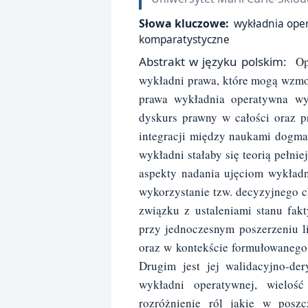
Słowa kluczowe:
wykładnia oper
komparatystyczne
Abstrakt w języku polskim:
Opr
wykładni prawa, które mogą wzmoc
prawa wykładnia operatywna wy
dyskurs prawny w całości oraz pr
integracji między naukami dogmat
wykładni stałaby się teorią pełnie
aspekty nadania ujęciom wykładn
wykorzystanie tzw. decyzyjnego 
związku z ustaleniami stanu fak
przy jednoczesnym poszerzeniu l
oraz w kontekście formułowanego n
Drugim jest jej walidacyjno-de
wykładni operatywnej, wielo
rozróżnienie ról jakie w poszc