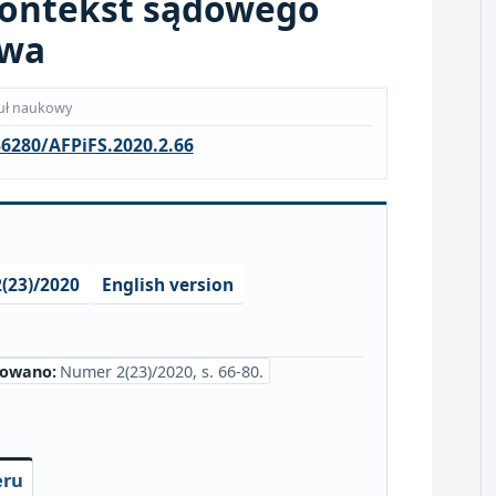
Kontekst sądowego
awa
uł naukowy
36280/AFPiFS.2020.2.66
(23)/2020
English version
kowano:
Numer 2(23)/2020, s. 66-80.
eru