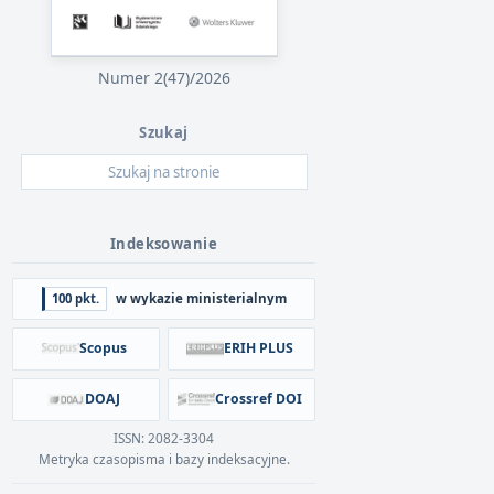
Numer 2(47)/2026
Szukaj
Indeksowanie
100 pkt.
w wykazie ministerialnym
Scopus
ERIH PLUS
DOAJ
Crossref DOI
ISSN: 2082-3304
Metryka czasopisma i bazy indeksacyjne.