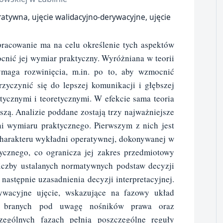
atywna, ujęcie walidacyjno-derywacyjne, ujęcie
acowanie ma na celu określenie tych aspektów
nić jej wymiar praktyczny. Wyróżniana w teorii
maga rozwinięcia, m.in. po to, aby wzmocnić
zyczynić się do lepszej komunikacji i głębszej
ycznymi i teoretycznymi. W efekcie sama teoria
jszą. Analizie poddane zostają trzy najważniejsze
i wymiaru praktycznego. Pierwszym z nich jest
charakteru wykładni operatywnej, dokonywanej w
tycznego, co ogranicza jej zakres przedmiotowy
iczby ustalanych normatywnych podstaw decyzji
astępnie uzasadnienia decyzji interpretacyjnej.
rywacyjne ujęcie, wskazujące na fazowy układ
ść branych pod uwagę nośników prawa oraz
zególnych fazach pełnią poszczególne reguły