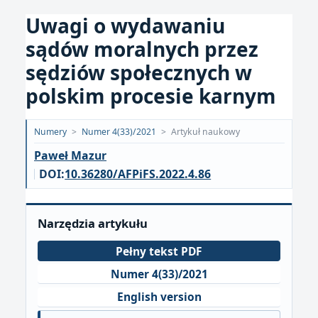
Uwagi o wydawaniu
sądów moralnych przez
sędziów społecznych w
polskim procesie karnym
Opublikowano:
Numery
>
Numer 4(33)/2021
>
Artykuł naukowy
2022-
Paweł Mazur
11-
DOI:
10.36280/AFPiFS.2022.4.86
28
Narzędzia artykułu
Pełny tekst PDF
Numer 4(33)/2021
English version