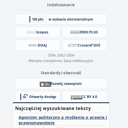
Indeksowanie
100 pkt.
w wykazie ministerialnym
Scopus
ERIH PLUS
DOAJ
Crossref DOI
ISSN: 2082-3304
Metryka czasopisma i bazy indeksacyjne.
Standardy i obecność
Rozwój czasopism
Otwarty dostęp
CC BY 4.0
Najczęściej wyszukiwane teksty
Agonizm polityczny a myślenie o prawie i
prawoznawstwie