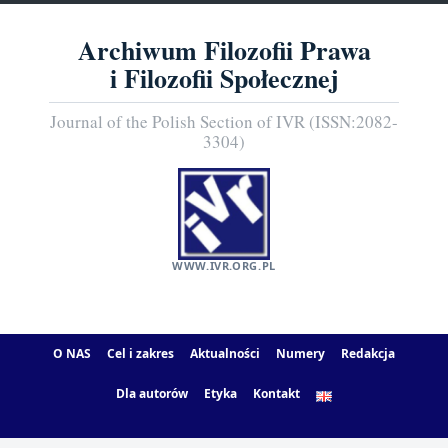
Archiwum Filozofii Prawa
i Filozofii Społecznej
Journal of the Polish Section of IVR (ISSN:2082-
3304)
WWW.IVR.ORG.PL
O NAS
Cel i zakres
Aktualności
Numery
Redakcja
Dla autorów
Etyka
Kontakt