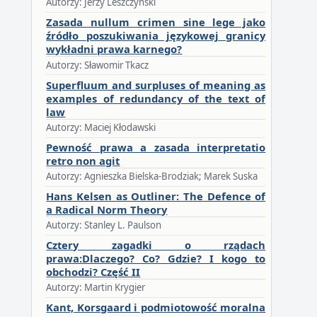
Autorzy: Jerzy Leszczyński
Zasada nullum crimen sine lege jako
źródło poszukiwania językowej granicy
wykładni prawa karnego?
Autorzy: Sławomir Tkacz
Superfluum and surpluses of meaning as
examples of redundancy of the text of
law
Autorzy: Maciej Kłodawski
Pewność prawa a zasada interpretatio
retro non agit
Autorzy: Agnieszka Bielska-Brodziak; Marek Suska
Hans Kelsen as Outliner: The Defence of
a Radical Norm Theory
Autorzy: Stanley L. Paulson
Cztery zagadki o rządach
prawa:Dlaczego? Co? Gdzie? I kogo to
obchodzi? Część II
Autorzy: Martin Krygier
Kant, Korsgaard i podmiotowość moralna