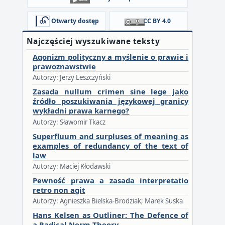
Otwarty dostęp
CC BY 4.0
Najczęściej wyszukiwane teksty
Agonizm polityczny a myślenie o prawie i
prawoznawstwie
Autorzy: Jerzy Leszczyński
Zasada nullum crimen sine lege jako
źródło poszukiwania językowej granicy
wykładni prawa karnego?
Autorzy: Sławomir Tkacz
Superfluum and surpluses of meaning as
examples of redundancy of the text of
law
Autorzy: Maciej Kłodawski
Pewność prawa a zasada interpretatio
retro non agit
Autorzy: Agnieszka Bielska-Brodziak; Marek Suska
Hans Kelsen as Outliner: The Defence of
a Radical Norm Theory