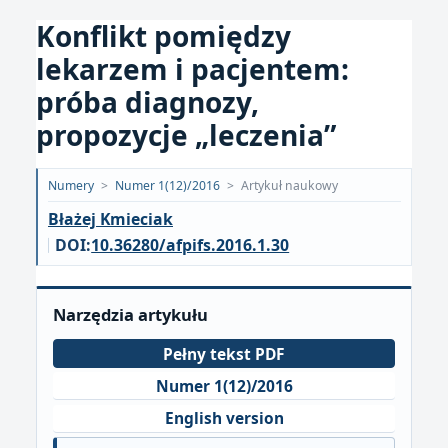
Konflikt pomiędzy
lekarzem i pacjentem:
próba diagnozy,
propozycje „leczenia”
Opublikowano:
Numery
>
Numer 1(12)/2016
>
Artykuł naukowy
2016-
Błażej Kmieciak
10-
DOI:
10.36280/afpifs.2016.1.30
10
Narzędzia artykułu
Pełny tekst PDF
Numer 1(12)/2016
English version