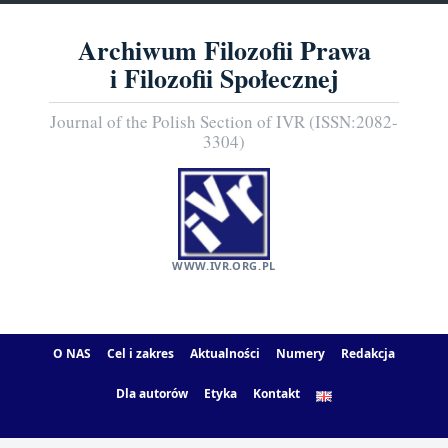
Archiwum Filozofii Prawa
i Filozofii Społecznej
Journal of the Polish Section of IVR (ISSN:2082-
3304)
WWW.IVR.ORG.PL
O NAS
Cel i zakres
Aktualności
Numery
Redakcja
Dla autorów
Etyka
Kontakt