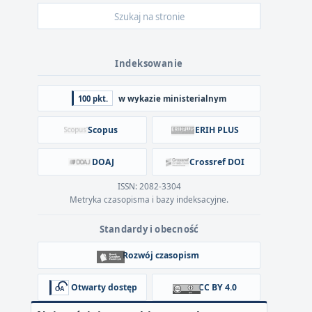
Indeksowanie
100 pkt.
w wykazie ministerialnym
Scopus
ERIH PLUS
DOAJ
Crossref DOI
ISSN: 2082-3304
Metryka czasopisma i bazy indeksacyjne.
Standardy i obecność
Rozwój czasopism
Otwarty dostęp
CC BY 4.0