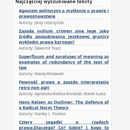
Najczęściej wyszukiwane teksty
Agonizm polityczny a myślenie o prawie i
prawoznawstwie
Autorzy: Jerzy Leszczyński
Zasada nullum crimen sine lege jako
źródło poszukiwania językowej granicy
wykładni prawa karnego?
Autorzy: Sławomir Tkacz
Superfluum and surpluses of meaning as
examples of redundancy of the text of
law
Autorzy: Maciej Kłodawski
Pewność prawa a zasada interpretatio
retro non agit
Autorzy: Agnieszka Bielska-Brodziak; Marek Suska
Hans Kelsen as Outliner: The Defence of
a Radical Norm Theory
Autorzy: Stanley L. Paulson
Cztery zagadki o rządach
prawa:Dlaczego? Co? Gdzie? I kogo to