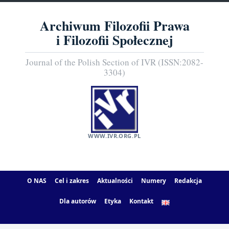
Archiwum Filozofii Prawa
i Filozofii Społecznej
Journal of the Polish Section of IVR (ISSN:2082-
3304)
WWW.IVR.ORG.PL
O NAS
Cel i zakres
Aktualności
Numery
Redakcja
Dla autorów
Etyka
Kontakt