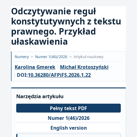
Odczytywanie reguł
konstytutywnych z tekstu
prawnego. Przykład
ułaskawienia
Opublikowano:
Numery
>
Numer 1(46)/2026
>
Artykuł naukowy
2026-
Karolina Gmerek
Michał Krotoszyński
02-
DOI:
10.36280/AFPiFS.2026.1.22
26
Narzędzia artykułu
Pełny tekst PDF
Numer 1(46)/2026
English version