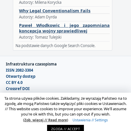
Autorzy: Milena Korycka
Why Legal Conventionalism Fails
Autorzy: Adam Dyrda
Paweł Włodkowic i jego zapomniana
koncepcja wojny sprawiedliwej
Autorzy: Tomasz Tulejski
Na podstawie danych Google Search Console.
Infrastruktura czasopisma
ISSN 2082-3304
Otwarty dostęp
CC BY 4.0
Crossref DOI
DOAJ
Ta strona używa plików cookies. Zakładamy, że wyrażają Państwo na to
zgodę, ale mogą Państwo także wyłączyć pliki cookies w Ustawieniach.
//
This website uses cookies to improve your experience. We'll assume
Copyright © 2026 Polska Sekcja Międzynarodowego
you're ok with this, but you can opt-out if you wish.
Stowarzyszenia Filozofii Prawa i Filozofii Społecznej IVR |
(Zob. więcej // Read more)
Ustawienia // Settings
Administrator strony:
Karolina Gmerek
ZGODA // ACCEPT