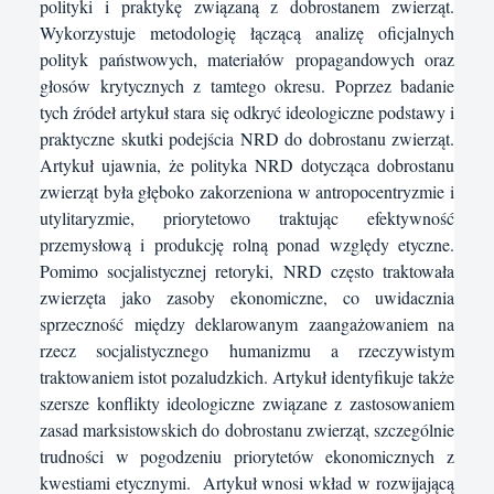
polityki i praktykę związaną z dobrostanem zwierząt.
Wykorzystuje metodologię łączącą analizę oficjalnych
polityk państwowych, materiałów propagandowych oraz
głosów krytycznych z tamtego okresu. Poprzez badanie
tych źródeł artykuł stara się odkryć ideologiczne podstawy i
praktyczne skutki podejścia NRD do dobrostanu zwierząt.
Artykuł ujawnia, że polityka NRD dotycząca dobrostanu
zwierząt była głęboko zakorzeniona w antropocentryzmie i
utylitaryzmie, priorytetowo traktując efektywność
przemysłową i produkcję rolną ponad względy etyczne.
Pomimo socjalistycznej retoryki, NRD często traktowała
zwierzęta jako zasoby ekonomiczne, co uwidacznia
sprzeczność między deklarowanym zaangażowaniem na
rzecz socjalistycznego humanizmu a rzeczywistym
traktowaniem istot pozaludzkich. Artykuł identyfikuje także
szersze konflikty ideologiczne związane z zastosowaniem
zasad marksistowskich do dobrostanu zwierząt, szczególnie
trudności w pogodzeniu priorytetów ekonomicznych z
kwestiami etycznymi. Artykuł wnosi wkład w rozwijającą