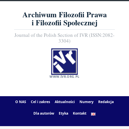
Archiwum Filozofii Prawa
i Filozofii Społecznej
Journal of the Polish Section of IVR (ISSN:2082-
3304)
WWW.IVR.ORG.PL
O NAS
Cel i zakres
Aktualności
Numery
Redakcja
Dla autorów
Etyka
Kontakt