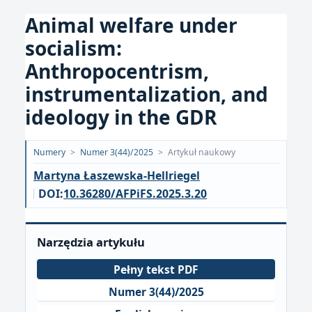
Animal welfare under
socialism:
Anthropocentrism,
instrumentalization, and
ideology in the GDR
Opublikowano:
Numery
>
Numer 3(44)/2025
>
Artykuł naukowy
2025-
Martyna Łaszewska-Hellriegel
09-
DOI:
10.36280/AFPiFS.2025.3.20
17
Narzędzia artykułu
Pełny tekst PDF
Numer 3(44)/2025