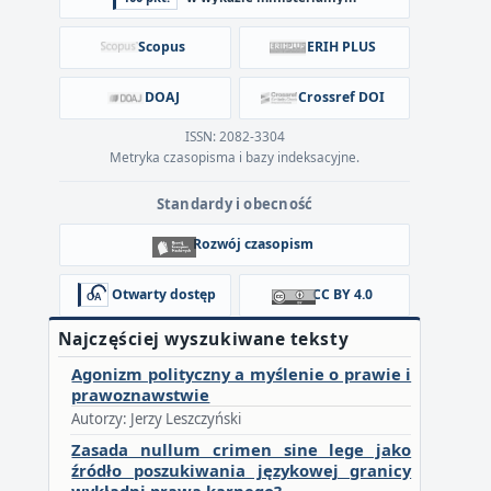
Scopus
ERIH PLUS
DOAJ
Crossref DOI
ISSN: 2082-3304
Metryka czasopisma i bazy indeksacyjne.
Standardy i obecność
Rozwój czasopism
Otwarty dostęp
CC BY 4.0
Najczęściej wyszukiwane teksty
Agonizm polityczny a myślenie o prawie i
prawoznawstwie
Autorzy: Jerzy Leszczyński
Zasada nullum crimen sine lege jako
źródło poszukiwania językowej granicy
wykładni prawa karnego?