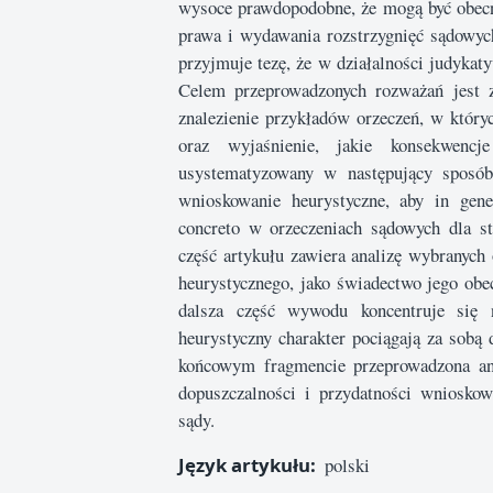
wysoce prawdopodobne, że mogą być obec
prawa i wydawania rozstrzygnięć sądowyc
przyjmuje tezę, że w działalności judyka
Celem przeprowadzonych rozważań jest z
znalezienie przykładów orzeczeń, w który
oraz wyjaśnienie, jakie konsekwenc
usystematyzowany w następujący sposób
wnioskowanie heurystyczne, aby in gene
concreto w orzeczeniach sądowych dla s
część artykułu zawiera analizę wybranych
heurystycznego, jako świadectwo jego obe
dalsza część wywodu koncentruje się n
heurystyczny charakter pociągają za sobą
końcowym fragmencie przeprowadzona anal
dopuszczalności i przydatności wniosko
sądy.
Język artykułu:
polski