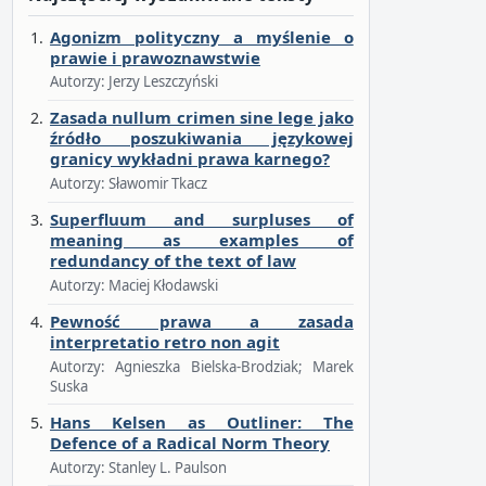
Agonizm polityczny a myślenie o
prawie i prawoznawstwie
Autorzy: Jerzy Leszczyński
Zasada nullum crimen sine lege jako
źródło poszukiwania językowej
granicy wykładni prawa karnego?
Autorzy: Sławomir Tkacz
Superfluum and surpluses of
meaning as examples of
redundancy of the text of law
Autorzy: Maciej Kłodawski
Pewność prawa a zasada
interpretatio retro non agit
Autorzy: Agnieszka Bielska-Brodziak; Marek
Suska
Hans Kelsen as Outliner: The
Defence of a Radical Norm Theory
Autorzy: Stanley L. Paulson