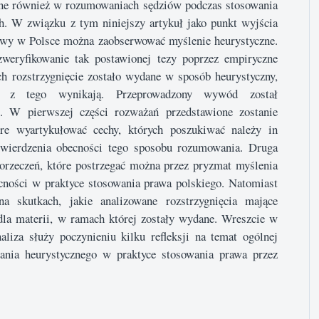
ne również w rozumowaniach sędziów podczas stosowania
h. W związku z tym niniejszy artykuł jako punkt wyjścia
tywy w Polsce można zaobserwować myślenie heurystyczne.
weryfikowanie tak postawionej tezy poprzez empiryczne
ch rozstrzygnięcie zostało wydane w sposób heurystyczny,
je z tego wynikają. Przeprowadzony wywód został
. W pierwszej części rozważań przedstawione zostanie
re wyartykułować cechy, których poszukiwać należy in
twierdzenia obecności tego sposobu rozumowania. Druga
 orzeczeń, które postrzegać można przez pryzmat myślenia
cności w praktyce stosowania prawa polskiego. Natomiast
a skutkach, jakie analizowane rozstrzygnięcia mające
 dla materii, w ramach której zostały wydane. Wreszcie w
iza służy poczynieniu kilku refleksji na temat ogólnej
wania heurystycznego w praktyce stosowania prawa przez