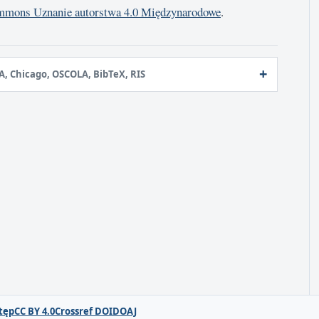
mmons Uznanie autorstwa 4.0 Międzynarodowe
.
A, Chicago, OSCOLA, BibTeX, RIS
tęp
CC BY 4.0
Crossref DOI
DOAJ