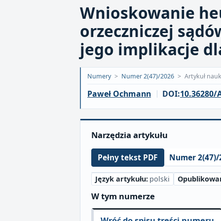
Wnioskowanie heu
orzeczniczej sądów
jego implikacje d
Opublikowano:
Numery
>
Numer 2(47)/2026
>
Artykuł nau
2026-
Paweł Ochmann
DOI:
10.36280/A
06-
25
Narzędzia artykułu
Numer 2(47)/
Pełny tekst PDF
Język artykułu:
polski
Opublikowa
W tym numerze
Wróć do spisu treści numeru