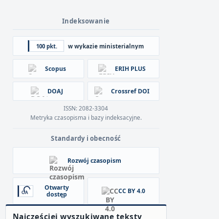
Indeksowanie
100 pkt.
w wykazie ministerialnym
Scopus
ERIH PLUS
DOAJ
Crossref DOI
ISSN: 2082-3304
Metryka czasopisma i bazy indeksacyjne.
Standardy i obecność
Rozwój czasopism
Otwarty
CC BY 4.0
dostęp
Najczęściej wyszukiwane teksty