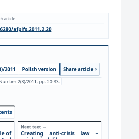
h article
6280/afpifs.2011.2.20
)/2011
Polish version
Share article
Number 2(3)/2011, pp. 20-33.
tents
Next text →
le of
Creating anti-crisis law –