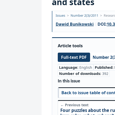
and states
Opublikowano:
Issues
>
Number 2(3)/2011
>
Researc
2018-
Dawid Bunikowski
DOI:
10.3
05-
01
Article tools
Number 2(3
Full-text PDF
Language:
English
Published:
Number of downloads:
392
In this issue
Back to issue table of con
← Previous text
Four puzzles about the ru