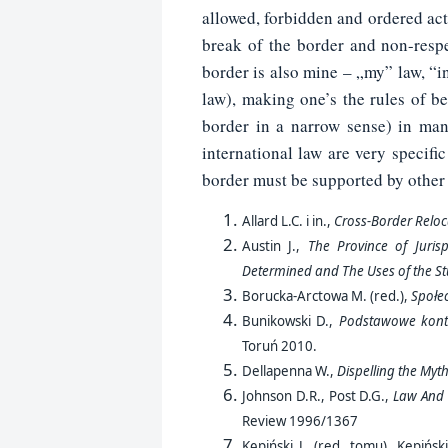
allowed, forbidden and ordered acts
break of the border and non-respe
border is also mine – „my” law, “i
law), making one’s the rules of be
border in a narrow sense) in man
international law are very specific
border must be supported by other 
Allard L.C. i in.,
Cross-Border Reloc
Austin J.,
The Province of Juri
Determined and The Uses of the St
Borucka-Arctowa M. (red.),
Społe
Bunikowski D.,
Podstawowe kontr
Toruń 2010.
Dellapenna W.,
Dispelling the Myth
Johnson D.R., Post D.G.,
Law And 
Review 1996/1367
Kępiński J. (red. tomu), Kepińsk