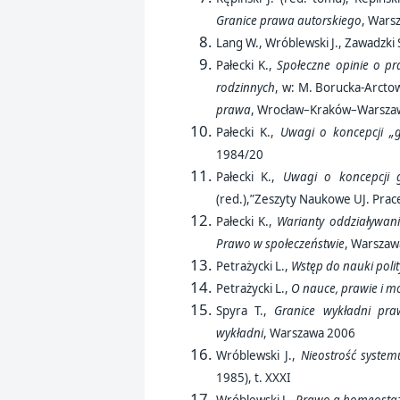
Granice prawa autorskiego
, Wars
Lang W., Wróblewski J., Zawadzki 
Pałecki K.,
Społeczne opinie o p
rodzinnych
, w: M. Borucka-Arctow
prawa
, Wrocław–Kraków–Warsz
Pałecki K.,
Uwagi o koncepcji „
1984/20
Pałecki K.,
Uwagi o koncepcji 
(red.),”Zeszyty Naukowe UJ. Prac
Pałecki K.,
Warianty oddziaływan
Prawo w społeczeństwie
, Warsza
Petrażycki L.,
Wstęp do nauki poli
Petrażycki L.,
O nauce, prawie i m
Spyra T.,
Granice wykładni pra
wykładni
, Warszawa 2006
Wróblewski J.,
Nieostrość syste
1985), t. XXXI