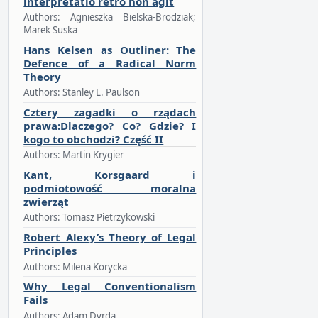
interpretatio retro non agit
Authors: Agnieszka Bielska-Brodziak;
Marek Suska
Hans Kelsen as Outliner: The
Defence of a Radical Norm
Theory
Authors: Stanley L. Paulson
Cztery zagadki o rządach
prawa:Dlaczego? Co? Gdzie? I
kogo to obchodzi? Część II
Authors: Martin Krygier
Kant, Korsgaard i
podmiotowość moralna
zwierząt
Authors: Tomasz Pietrzykowski
Robert Alexy’s Theory of Legal
Principles
Authors: Milena Korycka
Why Legal Conventionalism
Fails
Authors: Adam Dyrda