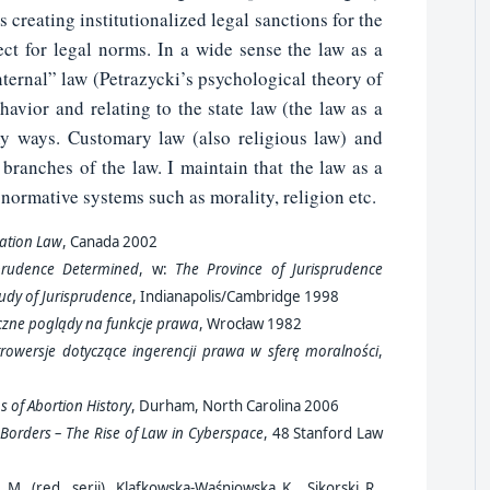
 creating institutionalized legal sanctions for the
ct for legal norms. In a wide sense the law as a
nternal” law (Petrazycki’s psychological theory of
havior and relating to the state law (the law as a
y ways. Customary law (also religious law) and
 branches of the law. I maintain that the law as a
normative systems such as morality, religion etc.
ation Law
, Canada 2002
sprudence Determined
, w:
The Province of Jurisprudence
udy of Jurisprudence
, Indianapolis/Cambridge 1998
czne poglądy na funkcje prawa
, Wrocław 1982
owersje dotyczące ingerencji prawa w sferę moralności
,
s of Abortion History
, Durham, North Carolina 2006
Borders – The Rise of Law in Cyberspace
, 48 Stanford Law
i M. (red. serii), Klafkowska-Waśniowska K., Sikorski R.,