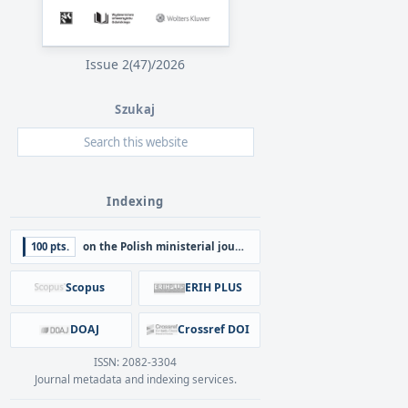
Issue 2(47)/2026
Szukaj
Indexing
100 pts.
on the Polish ministerial journal list
Scopus
ERIH PLUS
DOAJ
Crossref DOI
ISSN: 2082-3304
Journal metadata and indexing services.