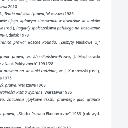
zawa 2010
S.,
Teoria państwa i prawa
, Warszawa 1986
rawie i jego sądowym stosowaniu w dziedzinie stosunków
a (red.),
Poglądy społeczeństwa polskiego na stosowanie
awa–Gdańsk 1978
granica prawa” Roscoe Pounda
, „Zeszyty Naukowe UJ”
granic prawa
, w:
Idee–Państwo–Prawo
, J. Majchrowski
e z Nauk Politycznych” 1991/28
ia prawem na stosunki rodzinne
, w: J. Kurczewski (red.),
wa 1975
tyki prawa
, Warszawa 1968
oralności. Pisma wybrane
, Warszawa 1985
wa. Znaczenie językowe tekstu prawnego jako granica
mu prawa
, „Studia Prawno-Ekonomiczne” 1983 (rok wyd.