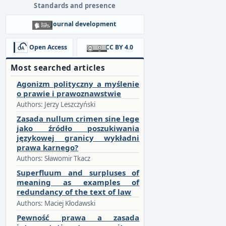
Standards and presence
Journal development
Open Access
CC BY 4.0
Most searched articles
Agonizm polityczny a myślenie
o prawie i prawoznawstwie
Authors: Jerzy Leszczyński
Zasada nullum crimen sine lege
jako źródło poszukiwania
językowej granicy wykładni
prawa karnego?
Authors: Sławomir Tkacz
Superfluum and surpluses of
meaning as examples of
redundancy of the text of law
Authors: Maciej Kłodawski
Pewność prawa a zasada