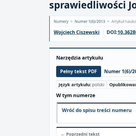
sprawiedliwości 
Opublikowano:
Numery
>
Numer 1(6)/2013
>
Artykuł nauk
2018-
Wojciech Ciszewski
DOI:
10.3628
09-
18
Narzędzia artykułu
Numer 1(6)/2
Pełny tekst PDF
Język artykułu:
polski
Opublikowa
W tym numerze
Wróć do spisu treści numeru
← Poprzedni tekst