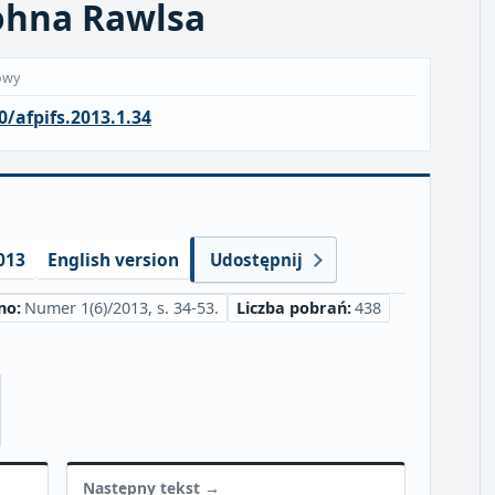
Johna Rawlsa
owy
0/afpifs.2013.1.34
013
English version
Udostępnij
no:
Numer 1(6)/2013, s. 34-53.
Liczba pobrań:
438
Następny tekst →