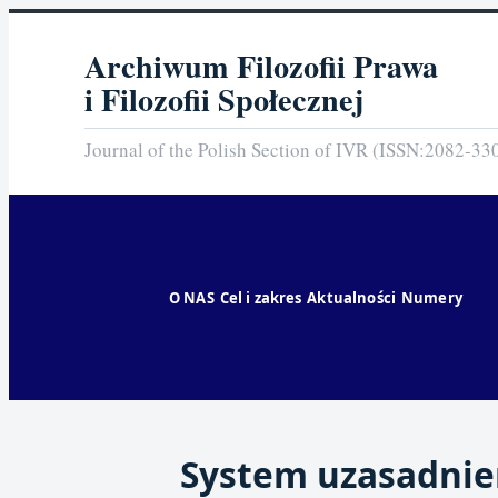
Archiwum Filozofii Prawa
i Filozofii Społecznej
Journal of the Polish Section of IVR (ISSN:2082-33
O NAS
Cel i zakres
Aktualności
Numery
System uzasadnien