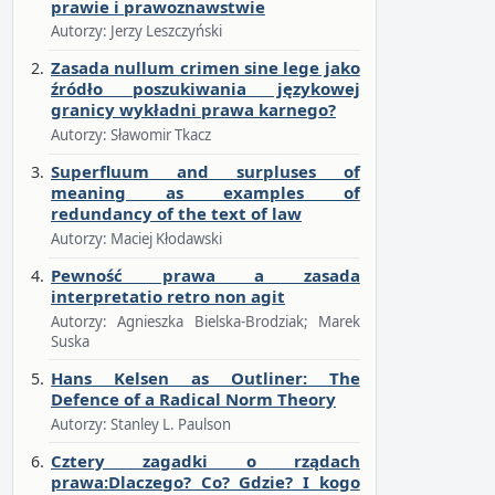
prawie i prawoznawstwie
Autorzy: Jerzy Leszczyński
Zasada nullum crimen sine lege jako
źródło poszukiwania językowej
granicy wykładni prawa karnego?
Autorzy: Sławomir Tkacz
Superfluum and surpluses of
meaning as examples of
redundancy of the text of law
Autorzy: Maciej Kłodawski
Pewność prawa a zasada
interpretatio retro non agit
Autorzy: Agnieszka Bielska-Brodziak; Marek
Suska
Hans Kelsen as Outliner: The
Defence of a Radical Norm Theory
Autorzy: Stanley L. Paulson
Cztery zagadki o rządach
prawa:Dlaczego? Co? Gdzie? I kogo