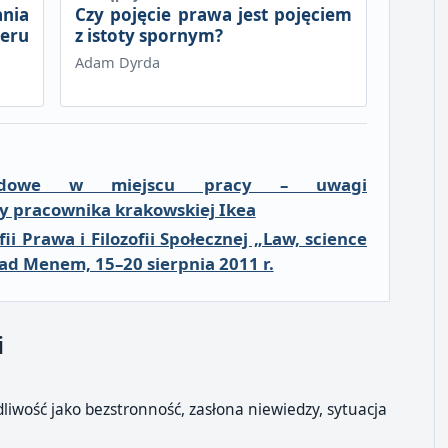
nia
Czy pojęcie prawa jest pojęciem
eru
z istoty spornym?
Adam Dyrda
oglądowe w miejscu pracy – uwagi
y pracownika krakowskiej Ikea
i Prawa i Filozofii Społecznej „Law, science
ad Menem, 15–20 sierpnia 2011 r.
i
liwość jako bezstronność, zasłona niewiedzy, sytuacja