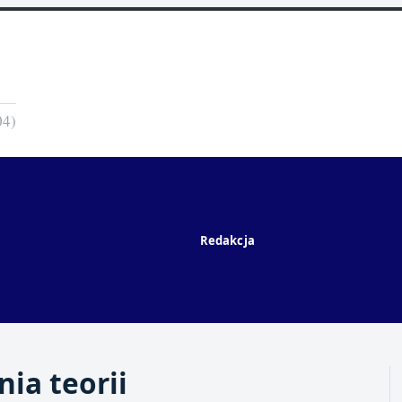
04)
Redakcja
ia teorii