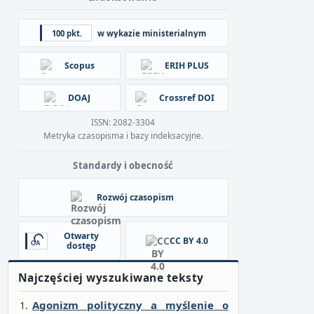
100 pkt.
w wykazie ministerialnym
Scopus
ERIH PLUS
DOAJ
Crossref DOI
ISSN: 2082-3304
Metryka czasopisma i bazy indeksacyjne.
Standardy i obecność
Rozwój czasopism
Otwarty
CC BY 4.0
dostęp
Najczęściej wyszukiwane teksty
Agonizm polityczny a myślenie o