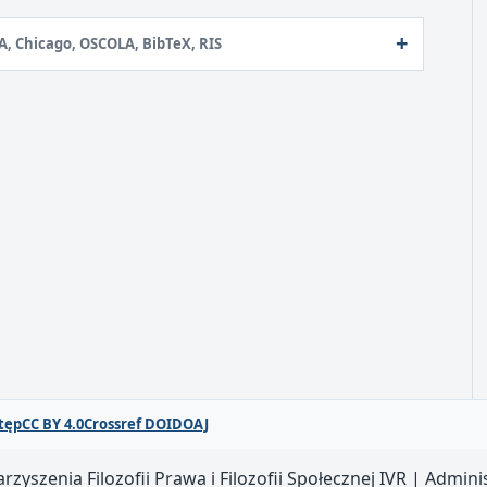
A, Chicago, OSCOLA, BibTeX, RIS
tęp
CC BY 4.0
Crossref DOI
DOAJ
szenia Filozofii Prawa i Filozofii Społecznej IVR | Admini