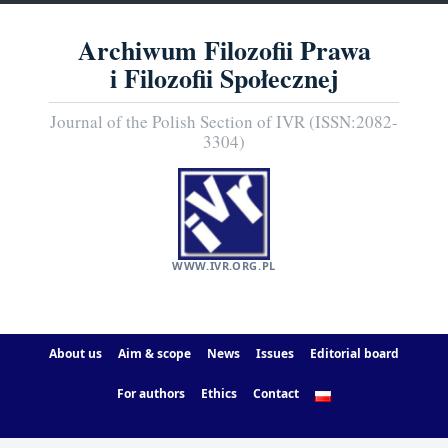
Archiwum Filozofii Prawa
i Filozofii Społecznej
Journal of the Polish Section of IVR (ISSN:2082-
3304)
WWW.IVR.ORG.PL
About us
Aim & scope
News
Issues
Editorial board
For authors
Ethics
Contact