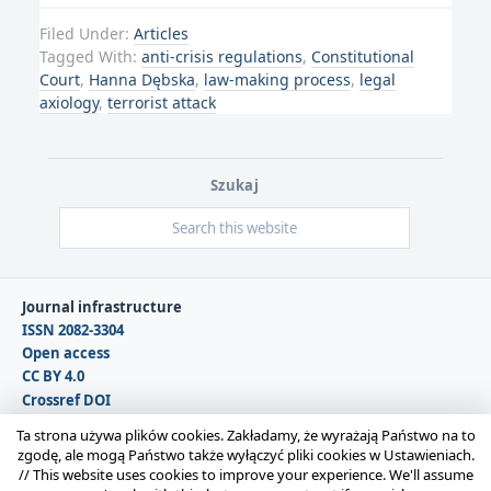
Filed Under:
Articles
Tagged With:
anti-crisis regulations
,
Constitutional
Court
,
Hanna Dębska
,
law-making process
,
legal
axiology
,
terrorist attack
Szukaj
Journal infrastructure
ISSN 2082-3304
Open access
CC BY 4.0
Crossref DOI
DOAJ
Ta strona używa plików cookies. Zakładamy, że wyrażają Państwo na to
zgodę, ale mogą Państwo także wyłączyć pliki cookies w Ustawieniach.
//
This website uses cookies to improve your experience. We'll assume
Copyright © 2026 Polska Sekcja Międzynarodowego