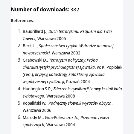
Number of downloads:
382
References
:
Baudrillard J.,
Duch terroryzmu. Requiem dla Twin
Towers
, Warszawa 2005
Beck U.,
Społeczeństwo ryzyka. W drodze do nowej
nowoczesności
, Warszawa 2002
Grabowski D.,
Terroryzm polityczny. Próba
charakterystyki psychologicznej zjawiska
, w: K. Popiołek
(red.),
Kryzysy, katastrofy, kataklizmy. Zjawiska
współczesnej cywilizacji
, Poznań 2004
Huntington S.P.,
Zderzenie cywilizacji i nowy kształt ładu
światowego
, Warszawa 2008
Kopaliński W.,
Podręczny słownik wyrazów obcych
,
Warszawa 2006
Marody M., Giza-Poleszczuk A.,
Przemiany więzi
społecznych
, Warszawa 2004