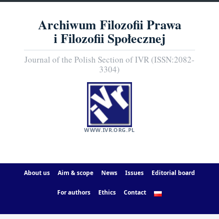
Archiwum Filozofii Prawa
i Filozofii Społecznej
Journal of the Polish Section of IVR (ISSN:2082-
3304)
WWW.IVR.ORG.PL
About us
Aim & scope
News
Issues
Editorial board
For authors
Ethics
Contact