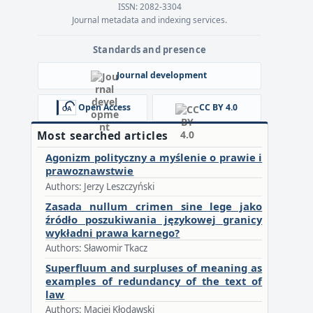
ISSN: 2082-3304
Journal metadata and indexing services.
Standards and presence
Journal development
Open Access
CC BY 4.0
Most searched articles
Agonizm polityczny a myślenie o prawie i
prawoznawstwie
Authors: Jerzy Leszczyński
Zasada nullum crimen sine lege jako
źródło poszukiwania językowej granicy
wykładni prawa karnego?
Authors: Sławomir Tkacz
Superfluum and surpluses of meaning as
examples of redundancy of the text of
law
Authors: Maciej Kłodawski