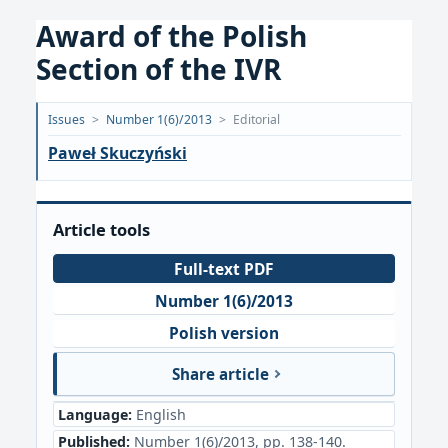
Award of the Polish
Section of the IVR
Opublikowano:
Issues
>
Number 1(6)/2013
>
Editorial
2018-
Paweł Skuczyński
09-
18
Article tools
Full-text PDF
Number 1(6)/2013
Polish version
Share article
Language:
English
Published:
Number 1(6)/2013, pp. 138-140.