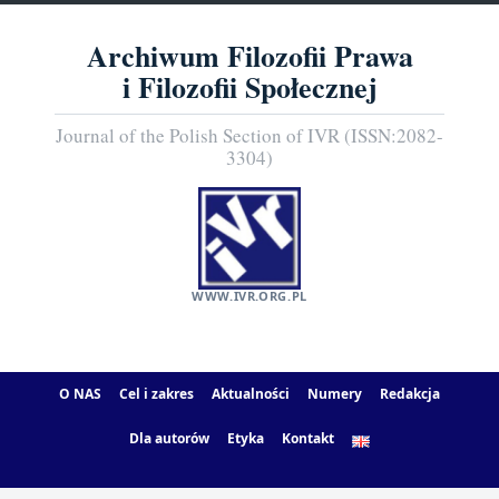
Archiwum Filozofii Prawa
i Filozofii Społecznej
Journal of the Polish Section of IVR (ISSN:2082-
3304)
WWW.IVR.ORG.PL
O NAS
Cel i zakres
Aktualności
Numery
Redakcja
Dla autorów
Etyka
Kontakt