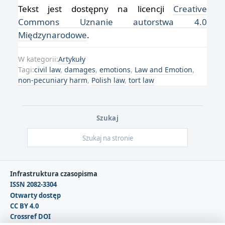
Tekst jest dostępny na licencji
Creative
Commons Uznanie autorstwa 4.0
Międzynarodowe
.
W kategorii:
Artykuły
Tagi:
civil law
,
damages
,
emotions
,
Law and Emotion
,
non-pecuniary harm
,
Polish law
,
tort law
Szukaj
Infrastruktura czasopisma
ISSN 2082-3304
Otwarty dostęp
CC BY 4.0
Crossref DOI