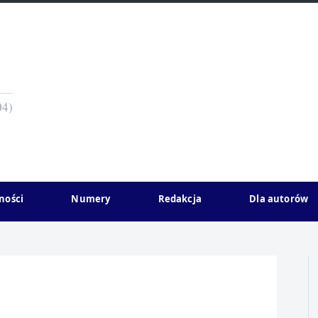
04)
ności
Numery
Redakcja
Dla autorów