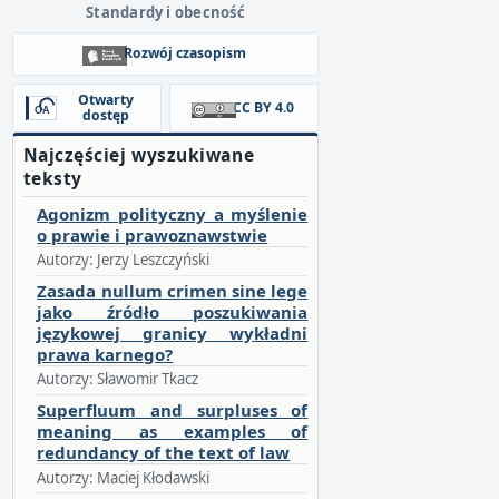
Standardy i obecność
Rozwój czasopism
Otwarty
CC BY 4.0
dostęp
Najczęściej wyszukiwane
teksty
Agonizm polityczny a myślenie
o prawie i prawoznawstwie
Autorzy: Jerzy Leszczyński
Zasada nullum crimen sine lege
jako źródło poszukiwania
językowej granicy wykładni
prawa karnego?
Autorzy: Sławomir Tkacz
Superfluum and surpluses of
meaning as examples of
redundancy of the text of law
Autorzy: Maciej Kłodawski