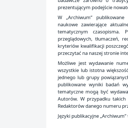
badawcze zarówno o tradycy
prezentującym podejście nowato
W „Archiwum” publikowane s
naukowe zawierające aktual
tematycznym czasopisma. Po
przeglądowych, tłumaczeń, re
kryteriów kwalifikacji poszcze
przeczytać na naszej stronie int
Możliwe jest wydawanie num
wszystkie lub istotna większoś
jednego lub grupy powiązany
publikowane wyniki badań w
tematyczne mogą być wydawane
Autorów. W przypadku takich
Redaktorów danego numeru prz
Języki publikacyjne „Archiwum” to