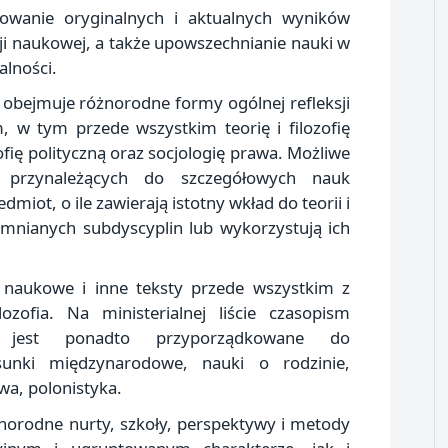
owanie oryginalnych i aktualnych wyników
i naukowej, a także upowszechnianie nauki w
alności.
obejmuje różnorodne formy ogólnej refleksji
 w tym przede wszystkim teorię i filozofię
zofię polityczną oraz socjologię prawa. Możliwe
w przynależących do szczegółowych nauk
miot, o ile zawierają istotny wkład do teorii i
omnianych subdyscyplin lub wykorzystują ich
y naukowe i inne teksty przede wszystkim z
ozofia. Na ministerialnej liście czasopism
 jest ponadto przyporządkowane do
osunki międzynarodowe, nauki o rodzinie,
wa, polonistyka.
norodne nurty, szkoły, perspektywy i metody