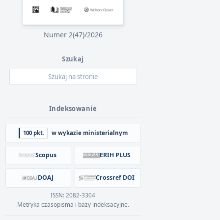
Numer 2(47)/2026
Szukaj
Indeksowanie
100 pkt.
w wykazie ministerialnym
Scopus
ERIH PLUS
DOAJ
Crossref DOI
ISSN: 2082-3304
Metryka czasopisma i bazy indeksacyjne.