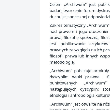
Opublikowano:
Celem „Archiwum” jest publik
2020-
badań, tworzenie forum dyskusj
05-
duchu jej społecznej odpowiedzi
22
Zakres tematyczny „Archiwum” 
nad prawem i jego otoczeniem,
prawa, filozofię społeczną, filo
jest publikowanie artykułó
prawnych ze względu na ich przed
filozofii prawa lub innych wsp
metodologię.
„Archiwum” publikuje artykuł
dyscyplin: nauki prawne i fil
punktowanych „Archiwum”
następujących dyscyplin: st
etnologia i antropologia kulturo
„Archiwum” jest otwarte na róż