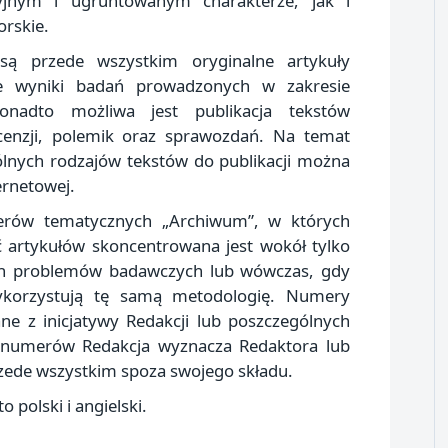
jnym i ugruntowanym charakterze, jak i
rskie.
ą przede wszystkim oryginalne artykuły
ne wyniki badań prowadzonych w zakresie
nadto możliwa jest publikacja tekstów
cenzji, polemik oraz sprawozdań. Na temat
gólnych rodzajów tekstów do publikacji można
ernetowej.
erów tematycznych „Archiwum”, w których
ć artykułów skoncentrowana jest wokół tylko
ch problemów badawczych lub wówczas, gdy
ykorzystują tę samą metodologię. Numery
 z inicjatywy Redakcji lub poszczególnych
 numerów Redakcja wyznacza Redaktora lub
ede wszystkim spoza swojego składu.
 polski i angielski.