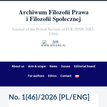
Archiwum Filozofii Prawa
i Filozofii Społecznej
Journal of the Polish Section of IVR (ISSN:2082-
3304)
WWW.IVR.ORG.PL
About us
Aim & scope
News
Issues
Editorial board
For authors
Ethics
Contact
No. 1(46)/2026 [PL/ENG]