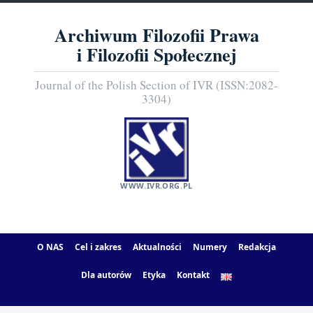
Archiwum Filozofii Prawa
i Filozofii Społecznej
Journal of the Polish Section of IVR (ISSN:2082-
3304)
WWW.IVR.ORG.PL
O NAS
Cel i zakres
Aktualności
Numery
Redakcja
Dla autorów
Etyka
Kontakt