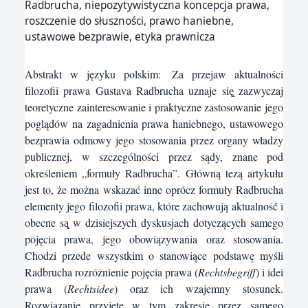
Radbrucha, niepozytywistyczna koncepcja prawa,
roszczenie do słuszności, prawo haniebne,
ustawowe bezprawie, etyka prawnicza
Abstrakt w języku polskim:
Za przejaw aktualności
filozofii prawa Gustava Radbrucha uznaje się̨ zazwyczaj
teoretyczne zainteresowanie i praktyczne zastosowanie jego
poglądów na zagadnienia prawa haniebnego, ustawowego
bezprawia odmowy jego stosowania przez organy władzy
publicznej, w szczególności przez sądy, znane pod
określeniem „formuły Radbrucha”. Główną tezą artykułu
jest to, że można wskazać inne oprócz formuły Radbrucha
elementy jego filozofii prawa, które zachowują aktualność́ i
obecne są̨ w dzisiejszych dyskusjach dotyczących samego
pojęcia prawa, jego obowiązywania oraz stosowania.
Chodzi przede wszystkim o stanowiące podstawę myśli
Radbrucha rozróżnienie pojęcia prawa (
Rechtsbegriff
) i idei
prawa (
Rechtsidee
) oraz ich wzajemny stosunek.
Rozwiązanie przyjęte w tym zakresie przez samego