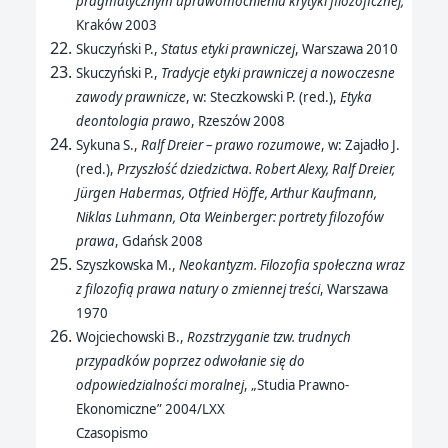
pragmatycznym uprawomocnieniu krytyki filozoficznej,
Kraków 2003
Skuczyński P.,
Status etyki prawniczej
, Warszawa 2010
Skuczyński P.,
Tradycje etyki prawniczej a nowoczesne
zawody prawnicze
, w: Steczkowski P. (red.),
Etyka
deontologia prawo
, Rzeszów 2008
Sykuna S.,
Ralf Dreier – prawo rozumowe
, w: Zajadło J.
(red.),
Przyszłość dziedzictwa. Robert Alexy, Ralf Dreier,
Jürgen Habermas, Otfried Höffe, Arthur Kaufmann,
Niklas Luhmann, Ota Weinberger: portrety filozofów
prawa
, Gdańsk 2008
Szyszkowska M.,
Neokantyzm. Filozofia społeczna wraz
z filozofią prawa natury o zmiennej treści
, Warszawa
1970
Wojciechowski B.,
Rozstrzyganie tzw. trudnych
przypadków poprzez odwołanie się do
odpowiedzialności moralnej
, „Studia Prawno-
Ekonomiczne” 2004/LXX
Czasopismo