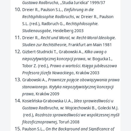
Gustawa Radbrucha
, „Studia Iuridica” 1999/37
Dreier R., Paulson S.L.,
Einführung in die
Rechtsphilosophie Radbruchs
, w: Dreier R., Paulson
S.L. (red.), Radbruch G.,
Rechtsphilosophie.
Studienausgabe
, Heidelberg 2003
Dreier R.,
Recht und Moral
, w:
Recht-Moral-Ideologie.
Studien zur Rechtstheorie
, Frankfurt am Main 1981
Gizbert-Studnicki T., Grabowski A.,
Kilka uwag o
niepozytywistycznej koncepcji prawa
, w: Bogucka I.,
Tobor Z. (red.),
Prawo a wartości. Księga jubileuszowa
Profesora Józefa Nowackiego
, Kraków 2003
Grabowski A.,
Prawnicze pojęcie obowiązywania prawa
stanowionego. Krytyka niepozytywistycznej koncepcji
prawa
, Kraków 2009
Kosielińska-Grabowska U.A.,
Idea sprawiedliwości u
Gustawa Radbrucha
, w: Wojciechowski B., Golecki M.J.
(red.),
Rozdroża sprawiedliwości we współczesnej myśli
filozoficznoprawnej
, Toruń 2008
Paulson S.L.,
On the Background and Significance of