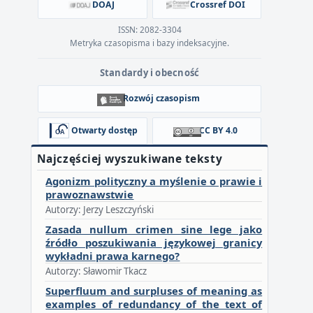
DOAJ
Crossref DOI
ISSN: 2082-3304
Metryka czasopisma i bazy indeksacyjne.
Standardy i obecność
Rozwój czasopism
Otwarty dostęp
CC BY 4.0
Najczęściej wyszukiwane teksty
Agonizm polityczny a myślenie o prawie i
prawoznawstwie
Autorzy: Jerzy Leszczyński
Zasada nullum crimen sine lege jako
źródło poszukiwania językowej granicy
wykładni prawa karnego?
Autorzy: Sławomir Tkacz
Superfluum and surpluses of meaning as
examples of redundancy of the text of