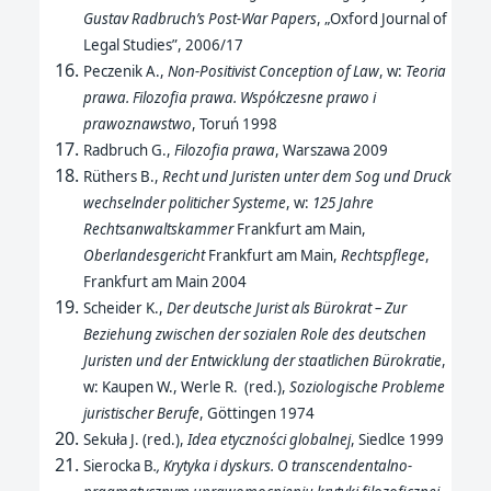
Gustav Radbruch’s Post-War Papers
, „Oxford Journal of
Legal Studies”, 2006/17
Peczenik A.,
Non-Positivist Conception of Law
, w:
Teoria
prawa.
Filozofia prawa. Współczesne prawo i
prawoznawstwo
, Toruń 1998
Radbruch G.,
Filozofia prawa
, Warszawa 2009
Rüthers B.,
Recht und Juristen unter dem Sog und Druck
wechselnder politicher Systeme
, w:
125 Jahre
Rechtsanwaltskammer
Frankfurt am Main,
Oberlandesgericht
Frankfurt am Main,
Rechtspflege
,
Frankfurt am Main 2004
Scheider K.,
Der deutsche Jurist als Bürokrat – Zur
Beziehung zwischen der sozialen Role des deutschen
Juristen und der Entwicklung der staatlichen Bürokratie
,
w: Kaupen W., Werle R. (red.),
Soziologische Probleme
juristischer Berufe
, Göttingen 1974
Sekuła J. (red.),
Idea etyczności globalnej
, Siedlce 1999
Sierocka B
., Krytyka i dyskurs. O transcendentalno-