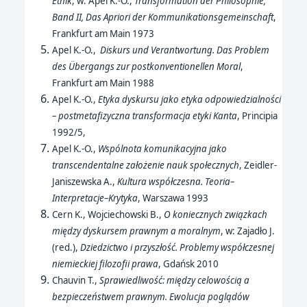
Ethik
, w: Apel K.-O.,
Transformation der Philosophie,
Band II, Das Apriori der Kommunikationsgemeinschaft
,
Frankfurt am Main 1973
Apel K.-O.,
Diskurs und Verantwortung.
Das Problem
des Übergangs zur postkonventionellen Moral
,
Frankfurt am Main 1988
Apel K.-O.,
Etyka dyskursu jako etyka odpowiedzialności
– postmetafizyczna transformacja etyki Kanta
, Principia
1992/5,
Apel K.-O.,
Wspólnota komunikacyjna jako
transcendentalne założenie nauk społecznych
, Zeidler-
Janiszewska A.,
Kultura współczesna. Teoria–
Interpretacje–Krytyka
, Warszawa 1993
Cern K., Wojciechowski B.,
O koniecznych związkach
między dyskursem prawnym a moralnym
, w: Zajadło J.
(red.),
Dziedzictwo i przyszłość. Problemy współczesnej
niemieckiej filozofii prawa
, Gdańsk 2010
Chauvin T.,
Sprawiedliwość: między celowością a
bezpieczeństwem prawnym. Ewolucja poglądów