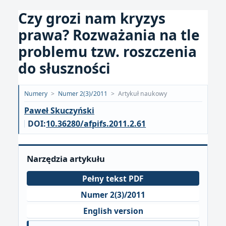
Czy grozi nam kryzys
prawa? Rozważania na tle
problemu tzw. roszczenia
do słuszności
Opublikowano:
Numery
>
Numer 2(3)/2011
>
Artykuł naukowy
2018-
Paweł Skuczyński
05-
DOI:
10.36280/afpifs.2011.2.61
01
Narzędzia artykułu
Pełny tekst PDF
Numer 2(3)/2011
English version