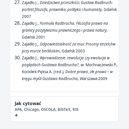
Zajadło J.,
Dziedzictwo przeszłości. Gustaw Radbruch:
portret filozofa, prawnika, polityka i humanisty
, Gdańsk
2007
Zajadło J.,
Formuła Radbrucha. Filozofia prawa na
granicy pozytywizmu prawniczego i prawa natury
,
Gdańsk 2001
Zajadło J.,
Odpowiedzialność za mur. Procesy strzelców
przy murze berlińskim
, Gdańsk 2003
Zajadło J.,
Wprowadzenie: rewolucja czy ewolucja w
poglądach Gustawa Radbrucha?
, w: Mochnaczewski P.,
Kociołek-Pęksa A. (red.),
Dobre prawo, złe prawo – w
kręgu myśli Gustawa Radbrucha
, Warszawa 2009
Jak cytować
APA, Chicago, OSCOLA, BibTeX, RIS