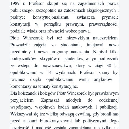
1989 r. Profesor skupił się na zagadnieniach prawa
publicznego, szczególnie na założeniach aksjologicznych i
praktyce konstytucjonalizmu, zwłaszcza prymacie
konstytucji w porządku prawnym, praworządności,
podziale władz oraz równości wobec prawa.
Piotr Winczorek był też niezwykłym nauczycielem.
Prowadził zajęcia ze studentami, inicjował nowe
przedmioty i nowe programy nauczania. Napisał kilka
podręczników i skryptów dla studentów, w tym podręcznik
ze wstępu do prawoznawstwa, który w ciągi 30 lat
opublikowano w 14 wydaniach. Profesor znany był
również dzięki opublikowaniu wielu artykułów i
komentarzy na tematy konstytucyjne.
Dla koleżanek i kolegów Piotr Winczorek był prawdziwym
przyjacielem. Zapraszał młodych do codziennej
współpracy, wspólnych badań naukowych i publikacji.
Wykazywał się też wielką odwagą cywilną, gdy bronił nas
przed atakami biurokratycznymi lub politycznymi. Jego
uczciwość i mądrość została zapamiętana nie tylko na