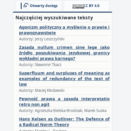
Otwarty dostęp
CC BY 4.0
Najczęściej wyszukiwane teksty
Agonizm polityczny a myślenie o prawie i
prawoznawstwie
Autorzy: Jerzy Leszczyński
Zasada nullum crimen sine lege jako
źródło poszukiwania językowej granicy
wykładni prawa karnego?
Autorzy: Sławomir Tkacz
Superfluum and surpluses of meaning as
examples of redundancy of the text of
law
Autorzy: Maciej Kłodawski
Pewność prawa a zasada interpretatio
retro non agit
Autorzy: Agnieszka Bielska-Brodziak; Marek Suska
Hans Kelsen as Outliner: The Defence of
a Radical Norm Theory
Autorzy: Stanley L. Paulson