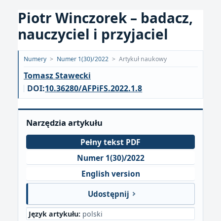
Piotr Winczorek – badacz,
nauczyciel i przyjaciel
Opublikowano:
Numery
>
Numer 1(30)/2022
>
Artykuł naukowy
2022-
Tomasz Stawecki
04-
DOI:
10.36280/AFPiFS.2022.1.8
19
Narzędzia artykułu
Pełny tekst PDF
Numer 1(30)/2022
English version
Udostępnij
Język artykułu:
polski