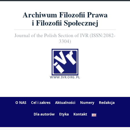
Archiwum Filozofii Prawa
i Filozofii Społecznej
Journal of the Polish Section of IVR (ISSN:2082-
3304)
WWW.IVR.ORG.PL
O NAS
Cel i zakres
Aktualności
Numery
Redakcja
Dla autorów
Etyka
Kontakt