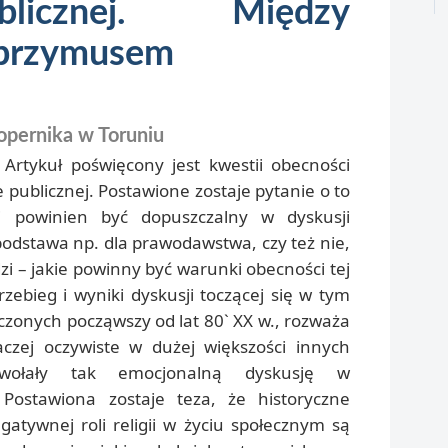
licznej. Między
 przymusem
opernika w Toruniu
:
Artykuł poświęcony jest kwestii obecności
e publicznej. Postawione zostaje pytanie o to
i powinien być dopuszczalny w dyskusji
podstawa np. dla prawodawstwa, czy też nie,
zi – jakie powinny być warunki obecności tej
zebieg i wyniki dyskusji toczącej się w tym
zonych począwszy od lat 80` XX w., rozważa
aczej oczywiste w dużej większości innych
wywołały tak emocjonalną dyskusję w
Postawiona zostaje teza, że historyczne
atywnej roli religii w życiu społecznym są