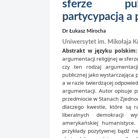
sferze pub
partycypacją a
Dr Łukasz Mirocha
Uniwersytet im. Mikołaja K
Abstrakt w języku polskim
argumentacji religijnej w sferz
czy ten rodzaj argumentacj
publicznej jako wystarczająca 
a w razie twierdzącej odpowied
argumentacji. Autor opisuje pr
przedmiocie w Stanach Zjednoc
dlaczego kwestie, które są r
liberalnych demokracji 
amerykańskiej humanistyce. 
przykłady pozytywnej bądź neg