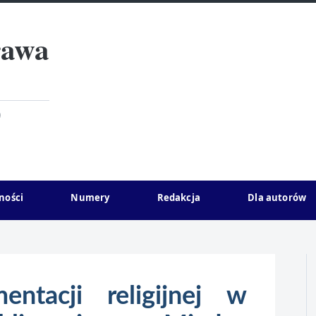
rawa
)
ności
Numery
Redakcja
Dla autorów
entacji religijnej w