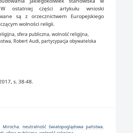
udowania jakiegokolwiek stanowiska w
W ostatniej części artykułu wnioski
towane są z orzecznictwem Europejskiego
zącym wolności religii.
igijna, sfera publiczna, wolność religijna,
stwa, Robert Audi, partycypacja obywatelska
017, s. 38-48.
z Mirocha
,
neutralność światopoglądowa państwa
,
di
,
sfera publiczna
,
wolność religijna