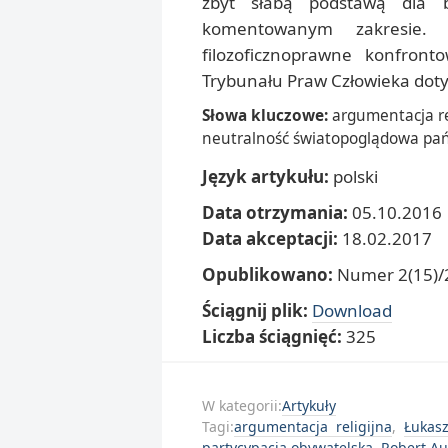
zbyt słabą podstawą dla b
komentowanym zakresie. 
filozoficznoprawne konfron
Trybunału Praw Człowieka dotyc
Słowa kluczowe:
argumentacja rel
neutralność światopoglądowa pań
Język artykułu:
polski
Data otrzymania:
05.10.2016
Data akceptacji:
18.02.2017
Opublikowano:
Numer 2(15)/2
Ściągnij plik:
Download
Liczba ściągnięć:
325
W kategorii:
Artykuły
Tagi:
argumentacja religijna
,
Łukas
partycypacja obywatelska
,
Robert Au