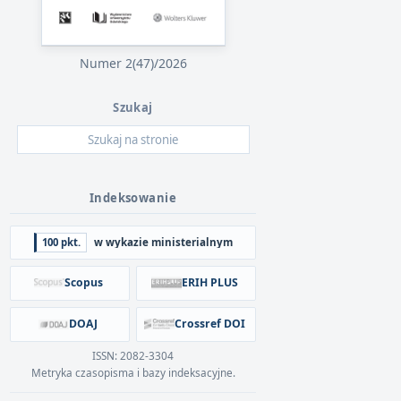
Numer 2(47)/2026
Szukaj
Indeksowanie
100 pkt.
w wykazie ministerialnym
Scopus
ERIH PLUS
DOAJ
Crossref DOI
ISSN: 2082-3304
Metryka czasopisma i bazy indeksacyjne.