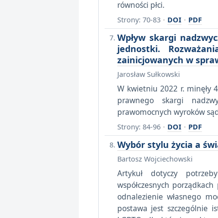
równości płci.
Strony: 70-83
·
DOI
·
PDF
Wpływ skargi nadzwyc
jednostki. Rozważan
zainicjowanych w spra
Jarosław Sułkowski
W kwietniu 2022 r. minęły 
prawnego skargi nadzwy
prawomocnych wyroków są
Strony: 84-96
·
DOI
·
PDF
Wybór stylu życia a ś
Bartosz Wojciechowski
Artykuł dotyczy potrzeb
współczesnych porządkach 
odnalezienie własnego mo
postawa jest szczególnie 