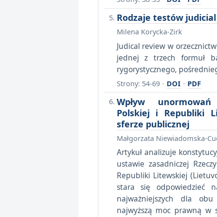
Rodzaje testów judicia
Milena Korycka-Zirk
Judical review w orzecznic
jednej z trzech formuł b
rygorystycznego, pośrednieg
Strony: 54-69
·
DOI
·
PDF
Wpływ unormowań ko
Polskiej i Republiki 
sferze publicznej
Małgorzata Niewiadomska-Cu
Artykuł analizuje konstytuc
ustawie zasadniczej Rzeczyp
Republiki Litewskiej (Lietuv
stara się odpowiedzieć 
najważniejszych dla ob
najwyższą moc prawną w sy