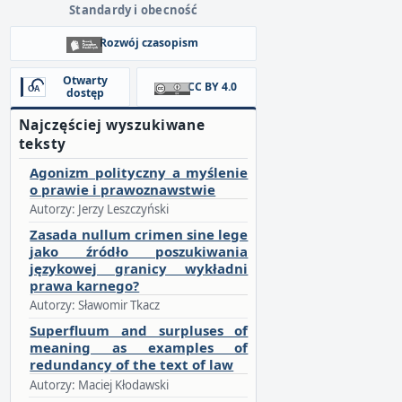
Standardy i obecność
Rozwój czasopism
Otwarty
CC BY 4.0
dostęp
Najczęściej wyszukiwane
teksty
Agonizm polityczny a myślenie
o prawie i prawoznawstwie
Autorzy: Jerzy Leszczyński
Zasada nullum crimen sine lege
jako źródło poszukiwania
językowej granicy wykładni
prawa karnego?
Autorzy: Sławomir Tkacz
Superfluum and surpluses of
meaning as examples of
redundancy of the text of law
Autorzy: Maciej Kłodawski