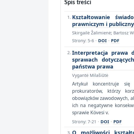
Spis treści
Kształtowanie świad
prawniczym i publicz
Skirgailė Žalimienė; Bartosz 
Strony: 5-6
·
DOI
·
PDF
Interpretacja prawa
sprawach dotyczącyc
państwa prawa
Vygantė Milašiūtė
Artykuł koncentruje si
prokuratorów, którzy ko
obowiązków zawodowych, ab
ich na negatywne konsekw
sprawie Kövesi v.
Strony: 7-21
·
DOI
·
PDF
O możliwości kształt