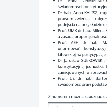
Dr Anna CHMIELARZ‑G
świadomości konstytucyjne
Dr hab. Anna KALISZ, mg
prawom zwierząt – międz
podejścia na przykładzie 
Prof. UMK dr hab. Milena 
a zasada proporcjonalnośc
Prof. AEH dr hab. Ma
unormowań konstytucyjny
Litewskiej na partycypację 
Dr Jarosław SUŁKOWSKI: 
konstytucyjną jednostki
zainicjowanych w sprawac
Prof. UŁ dr hab. Bart
świadomość praw podsta
Z numerem można zapoznać s