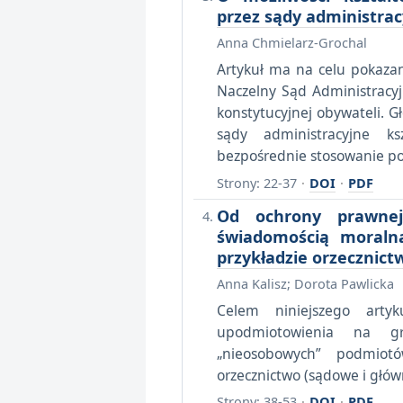
przez sądy administrac
Anna Chmielarz-Grochal
Artykuł ma na celu pokazani
Naczelny Sąd Administracyj
konstytucyjnej obywateli. G
sądy administracyjne ks
bezpośrednie stosowanie po
Strony: 22-37
·
DOI
·
PDF
Od ochrony prawne
świadomością moraln
przykładzie orzecznic
Anna Kalisz; Dorota Pawlicka
Celem niniejszego artyk
upodmiotowienia na gr
„nieosobowych” podmio
orzecznictwo (sądowe i głów
Strony: 38-53
·
DOI
·
PDF