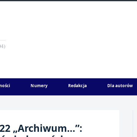
04)
ności
Numery
Redakcja
Dla autorów
022 „Archiwum…”: