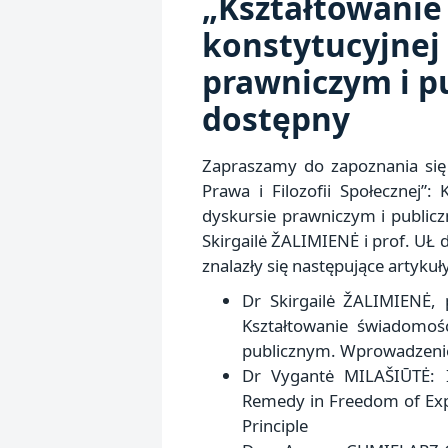
„Kształtowanie
konstytucyjnej
prawniczym i p
dostępny
Opublikowano:
Zapraszamy do zapoznania się
2022-
Prawa i Filozofii Społecznej”:
07-
dyskursie prawniczym i publi
27
Skirgailė ŽALIMIENĖ i prof. U
znalazły się następujące artykuł
Dr Skirgailė ŽALIMIENĖ,
Kształtowanie świadomośc
publicznym. Wprowadzeni
Dr Vygantė MILAŠIŪTĖ: In
Remedy in Freedom of Expr
Principle