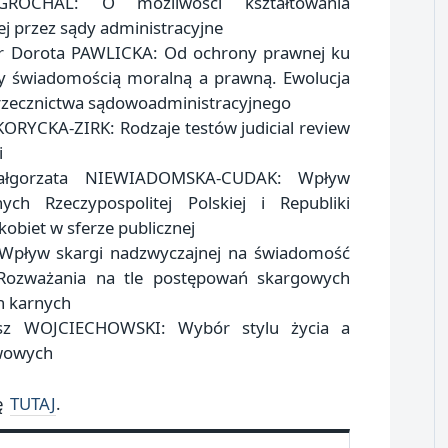
ROCHAL: O możliwości kształtowania
j przez sądy administracyjne
r Dorota PAWLICKA: Od ochrony prawnej ku
y świadomością moralną a prawną. Ewolucja
orzecznictwa sądowoadministracyjnego
KORYCKA‑ZIRK: Rodzaje testów judicial review
i
łgorzata NIEWIADOMSKA-CUDAK: Wpływ
ch Rzeczypospolitej Polskiej i Republiki
kobiet w sferze publicznej
Wpływ skargi nadzwyczajnej na świadomość
. Rozważania na tle postępowań skargowych
h karnych
osz WOJCIECHOWSKI: Wybór stylu życia a
wowych
ię
TUTAJ
.