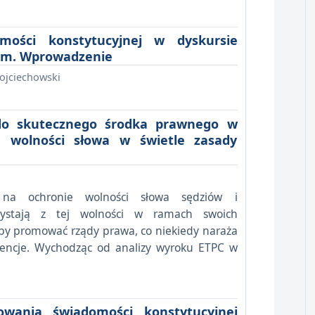
omości konstytucyjnej w dyskursie
nym. Wprowadzenie
Wojciechowski
 do skutecznego środka prawnego w
h wolności słowa w świetle zasady
ę na ochronie wolności słowa sędziów i
rzystają z tej wolności w ramach swoich
y promować rządy prawa, co niekiedy naraża
encje. Wychodząc od analizy wyroku ETPC w
owania świadomości konstytucyjnej