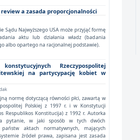
l review a zasada proporcjonalności
twie Sądu Najwyższego USA może przyjąć formę
adania aktu lub działania władz (badania
o albo opartego na racjonalnej podstawie).
nstytucyjnych Rzeczypospolitej
Litewskiej na partycypację kobiet w
dak
yjną normę dotyczącą równości płci, zawartą w
ospolitej Polskiej z 1997 r. i w Konstytucji
os Respublikos Konstitucija) z 1992 r. Autorka
na pytanie, w jaki sposób w tych dwóch
u państw aktach normatywnych, mających
stemie źródeł prawa, zapisana jest zasada