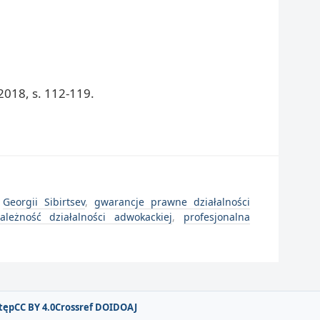
018, s. 112-119.
,
Georgii Sibirtsev
,
gwarancje prawne działalności
zależność działalności adwokackiej
,
profesjonalna
tęp
CC BY 4.0
Crossref DOI
DOAJ