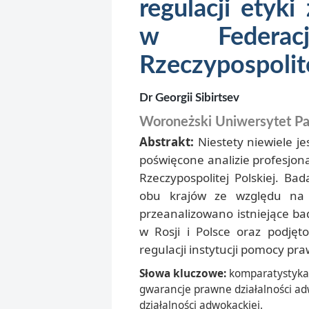
regulacji etyk
w Federac
Rzeczypospolite
Dr Georgii Sibirtsev
Woroneżski Uniwersytet P
Abstrakt:
Niestety niewiele jes
poświęcone analizie profesjonal
Rzeczypospolitej Polskiej. B
obu krajów ze względu na 
przeanalizowano istniejące b
w Rosji i Polsce oraz podję
regulacji instytucji pomocy pra
Słowa kluczowe:
komparatystyka,
gwarancje prawne działalności ad
działalności adwokackiej.