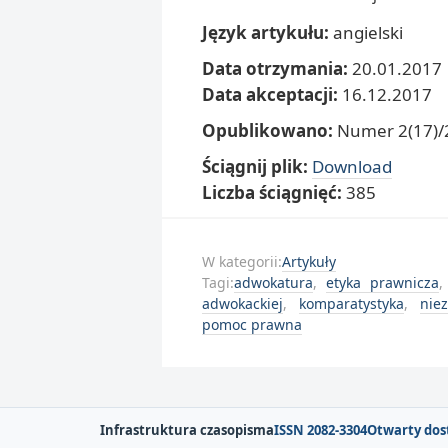
Język artykułu:
angielski
Data otrzymania:
20.01.2017
Data akceptacji:
16.12.2017
Opublikowano:
Numer 2(17)/2
Ściągnij plik:
Download
Liczba ściągnięć:
385
W kategorii:
Artykuły
Tagi:
adwokatura
,
etyka prawnicza
adwokackiej
,
komparatystyka
,
nie
pomoc prawna
Infrastruktura czasopisma
ISSN 2082-3304
Otwarty dos