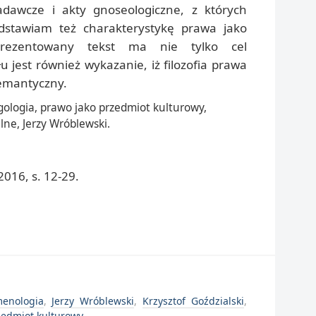
awcze i akty gnoseologiczne, z których
edstawiam też charakterystykę prawa jako
Prezentowany tekst ma nie tylko cel
 jest również wykazanie, iż filozofia prawa
semantyczny.
egologia, prawo jako przedmiot kulturowy,
ne, Jerzy Wróblewski.
016, s. 12-29.
enologia
,
Jerzy Wróblewski
,
Krzysztof Goździalski
,
zedmiot kulturowy