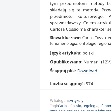
tym przedmiotom metody bad
składają się te metody. Prz
przedmiotu kulturowego. 
sprawozdawczy. Celem artykułu
Carlosa Cossio ma charakter 
Słowa kluczowe:
Carlos Cossio, 
fenomenologia, ontologie regional
Język artykułu:
polski
Opublikowano:
Numer 1(12)/2
Ściągnij plik:
Download
Liczba ściągnięć:
574
W kategorii:
Artykuły
Tagi:
Carlos Cossio
,
egologia
,
fenom
ontologie regionalne
,
prawo jako pr