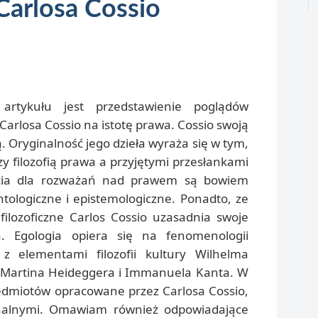
 Carlosa Cossio
tykułu jest przedstawienie poglądów
Carlosa Cossio na istotę prawa. Cossio swoją
ą. Oryginalność jego dzieła wyraża się w tym,
zy filozofią prawa a przyjętymi przesłankami
jścia dla rozważań nad prawem są bowiem
tologiczne i epistemologiczne. Ponadto, ze
filozoficzne Carlos Cossio uzasadnia swoje
a. Egologia opiera się na fenomenologii
z elementami filozofii kultury Wilhelma
fii Martina Heideggera i Immanuela Kanta. W
zedmiotów opracowane przez Carlosa Cossio,
onalnymi. Omawiam również odpowiadające