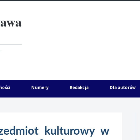
rawa
)
ności
Numery
Redakcja
Dla autorów
zedmiot kulturowy w