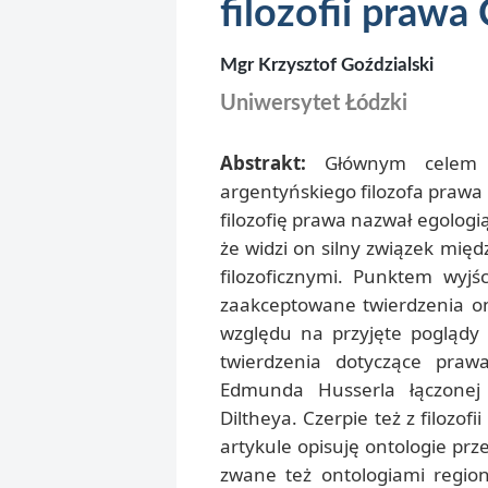
filozofii prawa
Mgr Krzysztof Goździalski
Uniwersytet Łódzki
Abstrakt:
Głównym celem ar
argentyńskiego filozofa prawa 
filozofię prawa nazwał egologi
że widzi on silny związek międ
filozoficznymi. Punktem wy
zaakceptowane twierdzenia on
względu na przyjęte poglądy 
twierdzenia dotyczące praw
Edmunda Husserla łączonej 
Diltheya. Czerpie też z filozo
artykule opisuję ontologie pr
zwane też ontologiami regi