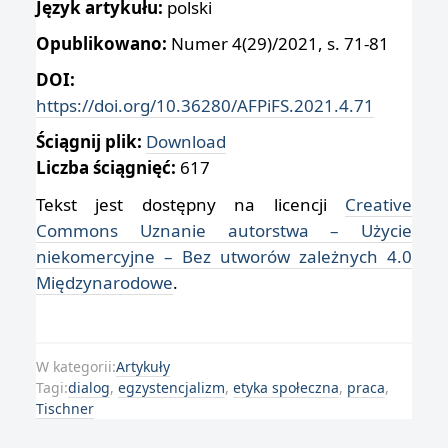
Język artykułu:
polski
Opublikowano:
Numer 4(29)/2021, s. 71-81
DOI:
https://doi.org/10.36280/AFPiFS.2021.4.71
Ściągnij plik:
Download
Liczba ściągnięć:
617
Tekst jest dostępny na licencji
Creative
Commons Uznanie autorstwa – Użycie
niekomercyjne – Bez utworów zależnych 4.0
Międzynarodowe
.
W kategorii:
Artykuły
Tagi:
dialog
,
egzystencjalizm
,
etyka społeczna
,
praca
,
Tischner