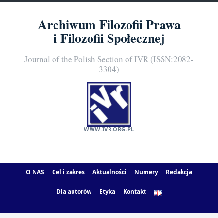
Archiwum Filozofii Prawa
i Filozofii Społecznej
Journal of the Polish Section of IVR (ISSN:2082-
3304)
WWW.IVR.ORG.PL
O NAS
Cel i zakres
Aktualności
Numery
Redakcja
Dla autorów
Etyka
Kontakt