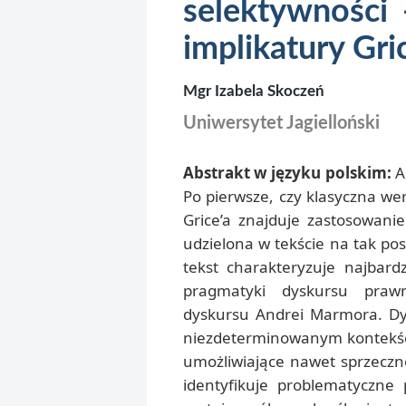
selektywności 
implikatury Gr
Mgr Izabela Skoczeń
Uniwersytet Jagielloński
Abstrakt w języku polskim:
Ar
Po pierwsze, czy klasyczna wer
Grice’a znajduje zastosowan
udzielona w tekście na tak po
tekst charakteryzuje najbard
pragmatyki dyskursu prawn
dyskursu Andrei Marmora. Dys
niezdeterminowanym kontekście
umożliwiające nawet sprzeczn
identyfikuje problematyczne 