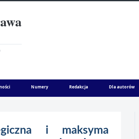
rawa
)
ności
Numery
Redakcja
Dla autorów
tegiczna i maksyma