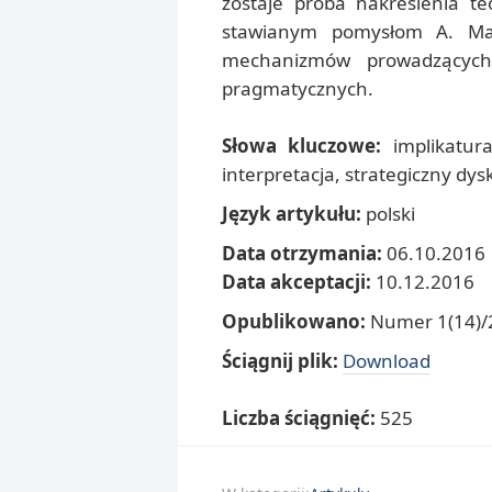
zostaje próba nakreślenia te
stawianym pomysłom A. Ma
mechanizmów prowadzących d
pragmatycznych.
Słowa kluczowe:
implikatura
interpretacja, strategiczny dys
Język artykułu:
polski
Data otrzymania:
06.10.2016
Data akceptacji:
10.12.2016
Opublikowano:
Numer 1(14)/2
Ściągnij plik:
Download
Liczba ściągnięć:
525