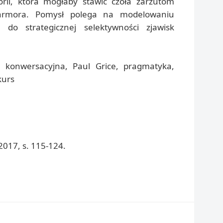
orii, która mogłaby stawić czoła zarzutom
rmora. Pomysł polega na modelowaniu
o strategicznej selektywności zjawisk
 konwersacyjna, Paul Grice, pragmatyka,
kurs
017, s. 115-124.