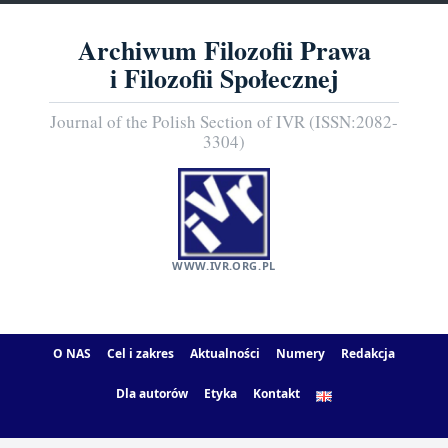
Archiwum Filozofii Prawa
i Filozofii Społecznej
Journal of the Polish Section of IVR (ISSN:2082-
3304)
WWW.IVR.ORG.PL
O NAS
Cel i zakres
Aktualności
Numery
Redakcja
Dla autorów
Etyka
Kontakt