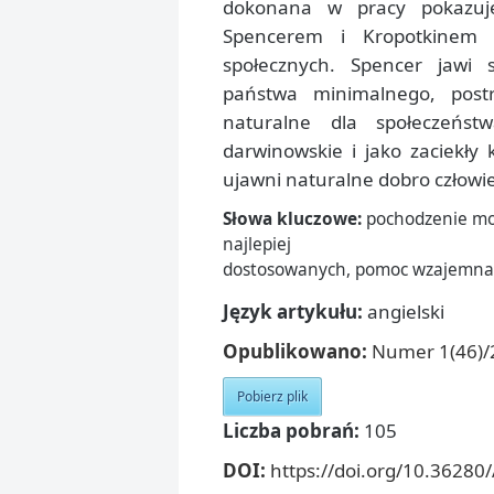
dokonana w pracy pokazuje
Spencerem i Kropotkinem 
społecznych. Spencer jawi 
państwa minimalnego, postr
naturalne dla społeczeńst
darwinowskie i jako zaciekły
ujawni naturalne dobro człowi
Słowa kluczowe:
pochodzenie mor
najlepiej
dostosowanych, pomoc wzajemna,
Język artykułu:
angielski
Opublikowano:
Numer 1(46)/2
Pobierz plik
Liczba pobrań:
105
DOI:
https://doi.org/10.36280