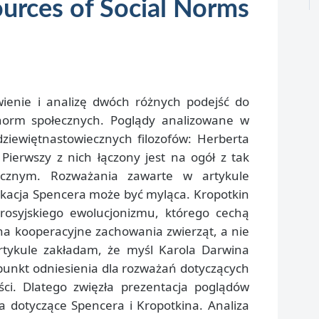
ources of Social Norms
ienie i analizę dwóch różnych podejść do
 norm społecznych. Poglądy analizowane w
iewiętnastowiecznych filozofów: Herberta
 Pierwszy z nich łączony jest na ogół z tak
cznym. Rozważania zawarte w artykule
fikacja Spencera może być myląca. Kropotkin
m rosyjskiego ewolucjonizmu, którego cechą
 na kooperacyjne zachowania zwierząt, a nie
rtykule zakładam, że myśl Karola Darwina
punkt odniesienia dla rozważań dotyczących
ci. Dlatego zwięzła prezentacja poglądów
 dotyczące Spencera i Kropotkina. Analiza