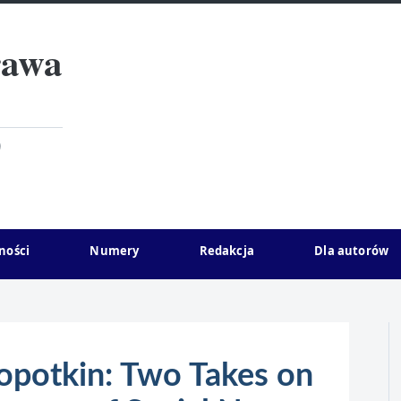
rawa
)
ności
Numery
Redakcja
Dla autorów
opotkin: Two Takes on