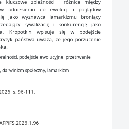
 kluczowe zbieżności i różnice między
w odniesieniu do ewolucji i poglądów
się jako wyznawca lamarkizmu broniący
zegający rywalizację i konkurencję jako
wa. Kropotkin wpisuje się w podejście
 krytyk państwa uważa, że jego porzucenie
eka.
alności, podejście ewolucyjne, przetrwanie
 darwinizm społeczny, lamarkizm
026, s. 96-111.
/AFPiFS.2026.1.96