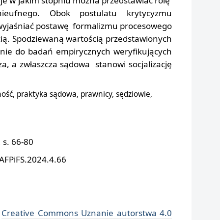
uje w jakim stopniu można przedstawiać rolę
ieufnego. Obok postulatu krytycyzmu
wyjaśniać postawę formalizmu procesowego
cią. Spodziewaną wartością przedstawionych
ie do badań empirycznych weryfikujących
za, a zwłaszcza sądowa stanowi socjalizację
ność, praktyka sądowa, prawnicy, sędziowie,
 s. 66-80
/AFPiFS.2024.4.66
i
Creative Commons Uznanie autorstwa 4.0