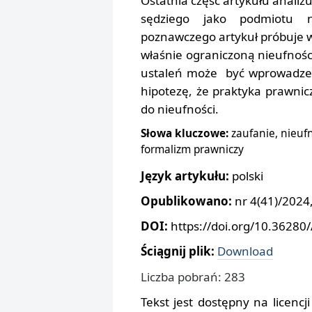
Ostatnia część artykułu analiz
sędziego jako podmiotu n
poznawczego artykuł próbuje 
właśnie ograniczoną nieufnoś
ustaleń może być wprowadzen
hipotezę, że praktyka prawnic
do nieufności.
Słowa kluczowe:
zaufanie, nieuf
formalizm prawniczy
Język artykułu:
polski
Opublikowano:
nr 4(41)/2024,
DOI:
https://doi.org/10.36280
Ściągnij plik:
Download
Liczba pobrań: 283
Tekst jest dostępny na licencj