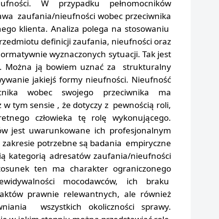
eufności. W przypadku pełnomocników
tawa zaufania/nieufności wobec przeciwnika
ego klienta. Analiza polega na stosowaniu
zedmiotu definicji zaufania, nieufności oraz
ormatywnie wyznaczonych sytuacji. Tak jest
. Można ją bowiem uznać za strukturalny
ywanie jakiejś formy nieufności. Nieufność
cnika wobec swojego przeciwnika ma
 w tym sensie , że dotyczy z pewnością roli,
retnego człowieka tę rolę wykonującego.
w jest uwarunkowane ich profesjonalnym
 zakresie potrzebne są badania empiryczne
ią kategorią adresatów zaufania/nieufności
Stosunek ten ma charakter ograniczonego
ewidywalności mocodawców, ich braku
faktów prawnie relewantnych, ale również
niania wszystkich okoliczności sprawy.