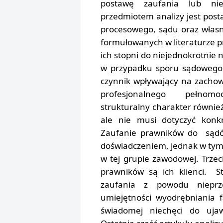
postawę zaufania lub ni
przedmiotem analizy jest pos
procesowego, sądu oraz własn
formułowanych w literaturze pr
ich stopni do niejednokrotnie
n
w przypadku sporu sądowego
czynnik wpływający na zachow
profesjonalnego pełnomo
strukturalny charakter również
ale nie musi dotyczyć konk
Zaufanie prawników do sądó
doświadczeniem, jednak w tym
w tej grupie zawodowej. Trzec
prawników są ich klienci. 
zaufania z powodu nieprz
umiejętności wyodrębniania 
świadomej niechęci do ujaw