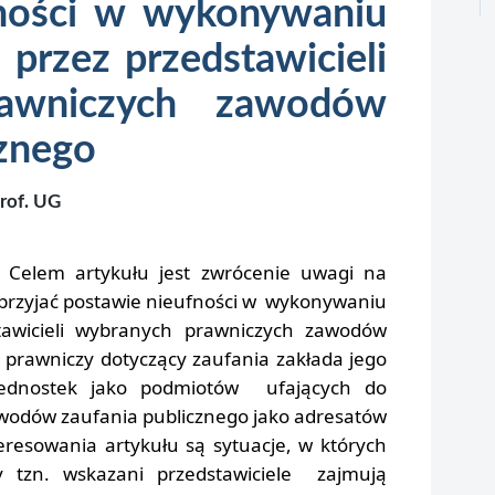
ności w wykonywaniu
 przez przedstawicieli
rawniczych zawodów
cznego
rof. UG
:
Celem artykułu jest zwrócenie uwagi na
rzyjać postawie nieufności w wykonywaniu
tawicieli wybranych prawniczych zawodów
 prawniczy dotyczący zaufania zakłada jego
jednostek jako podmiotów ufających do
awodów zaufania publicznego jako adresatów
resowania artykułu są sytuacje, w których
y tzn. wskazani przedstawiciele zajmują