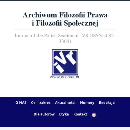
Archiwum Filozofii Prawa
i Filozofii Społecznej
Journal of the Polish Section of IVR (ISSN:2082-
3304)
WWW.IVR.ORG.PL
O NAS
Cel i zakres
Aktualności
Numery
Redakcja
Dla autorów
Etyka
Kontakt