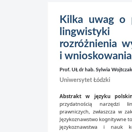
Kilka uwag o p
lingwistyk
rozróżnienia w
i wnioskowania
Prof. UŁ dr hab. Sylwia Wojtcza
Uniwersytet Łódzki
Abstrakt w języku polski
przydatnością narzędzi l
prawniczych, zwłaszcza w za
Językoznawstwo kognitywne to r
językoznawstwa i nauk k