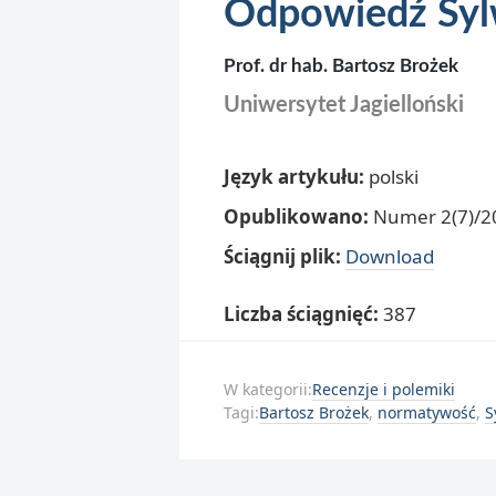
Odpowiedź Syl
Prof. dr hab. Bartosz Brożek
Uniwersytet Jagielloński
Język artykułu:
polski
Opublikowano:
Numer 2(7)/20
Ściągnij plik:
Download
Liczba ściągnięć:
387
W kategorii:
Recenzje i polemiki
Tagi:
Bartosz Brożek
,
normatywość
,
S