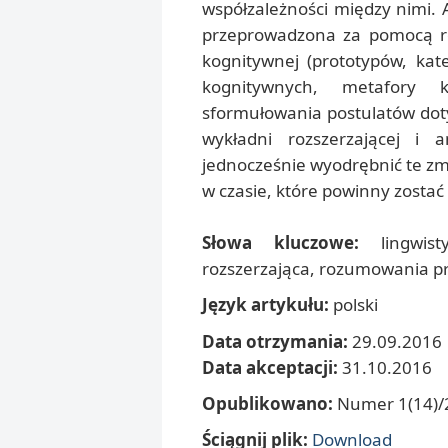
współzależności między nimi.
przeprowadzona za pomocą róż
kognitywnej (prototypów, kat
kognitywnych, metafory 
sformułowania postulatów dot
wykładni rozszerzającej i a
jednocześnie wyodrębnić te zm
w czasie, które powinny zosta
Słowa kluczowe:
lingwist
rozszerzająca, rozumowania pr
Język artykułu:
polski
Data otrzymania:
29.09.2016
Data akceptacji:
31.10.2016
Opublikowano:
Numer 1(14)/2
Ściągnij plik:
Download