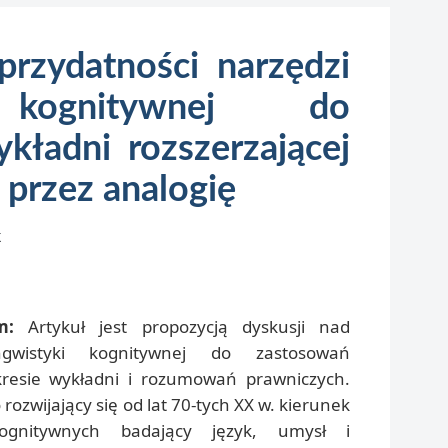
rzydatności narzędzi
i kognitywnej do
ykładni rozszerzającej
 przez analogię
k
m:
Artykuł jest propozycją dyskusji nad
ingwistyki kognitywnej do zastosowań
kresie wykładni i rozumowań prawniczych.
ozwijający się od lat 70-tych XX w. kierunek
ognitywnych badający język, umysł i