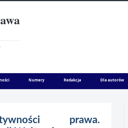
rawa
)
ności
Numery
Redakcja
Dla autorów
wności prawa.