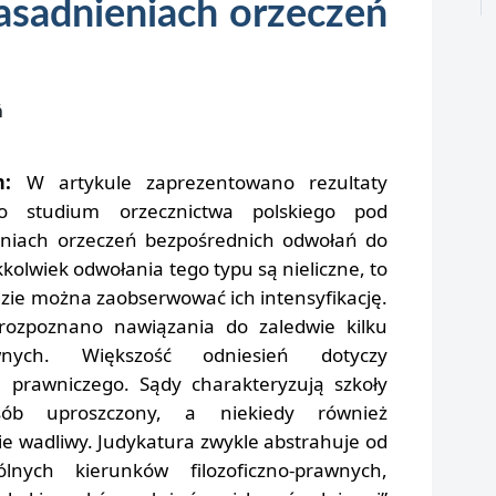
sadnieniach orzeczeń
ń
m:
W artykule zaprezentowano rezultaty
go studium orzecznictwa polskiego pod
niach orzeczeń bezpośrednich odwołań do
kkolwiek odwołania tego typu są nieliczne, to
dzie można zaobserwować ich intensyfikację.
rozpoznano nawiązania do zaledwie kilku
rawnych. Większość odniesień dotyczy
 prawniczego. Sądy charakteryzują szkoły
osób uproszczony, a niekiedy również
ie wadliwy. Judykatura zwykle abstrahuje od
ólnych kierunków filozoficzno-prawnych,