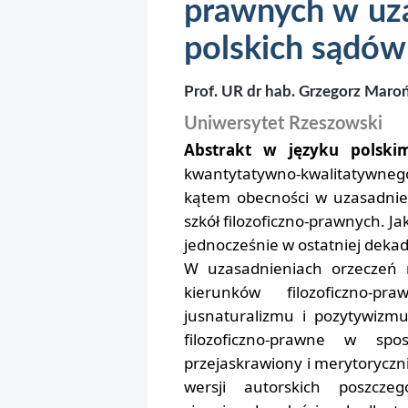
prawnych w uza
polskich sądów
Prof. UR dr hab. Grzegorz Maro
Uniwersytet Rzeszowski
Abstrakt w języku polski
kwantytatywno-kwalitatywne
kątem obecności w uzasadnie
szkół filozoficzno-prawnych. Ja
jednocześnie w ostatniej deka
W uzasadnieniach orzeczeń 
kierunków filozoficzno-p
jusnaturalizmu i pozytywizmu
filozoficzno-prawne w sp
przejaskrawiony i merytoryczn
wersji autorskich poszczeg