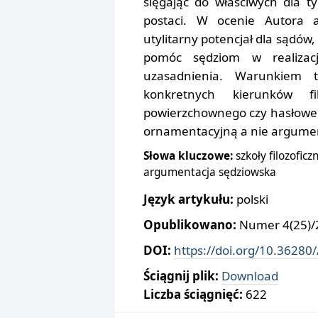
sięgając do właściwych dla t
postaci. W ocenie Autora a
utylitarny potencjał dla sądów
pomóc sędziom w realizacji
uzasadnienia. Warunkiem 
konkretnych kierunków fi
powierzchownego czy hasłoweg
ornamentacyjną a nie argume
Słowa kluczowe:
szkoły filozofic
argumentacja sędziowska
Język artykułu:
polski
Opublikowano:
Numer 4(25)/2
DOI:
https://doi.org/10.36280
Ściągnij plik:
Download
Liczba ściągnięć:
622