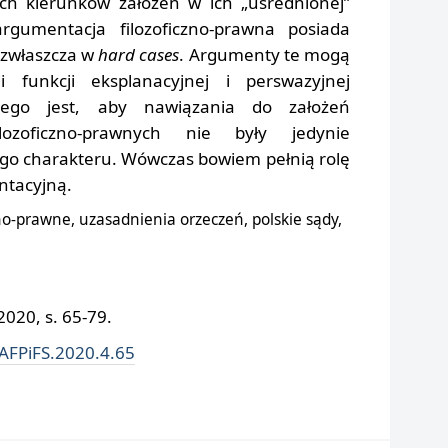
ych kierunków założeń w ich „uśrednionej”
rgumentacja filozoficzno-prawna posiada
, zwłaszcza w
hard cases
. Argumenty te mogą
 funkcji eksplanacyjnej i perswazyjnej
tego jest, aby nawiązania do założeń
lozoficzno-prawnych nie były jedynie
o charakteru. Wówczas bowiem pełnią rolę
ntacyjną.
zno-prawne, uzasadnienia orzeczeń, polskie sądy,
020, s. 65-79.
/AFPiFS.2020.4.65