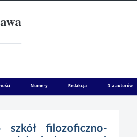
rawa
)
ności
Numery
Redakcja
Dla autorów
szkół filozoficzno-