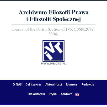
Archiwum Filozofii Prawa
i Filozofii Społecznej
Journal of the Polish Section of IVR (ISSN:2082-
3304)
WWW.IVR.ORG.PL
O NAS
Cel i zakres
Aktualności
Numery
Redakcja
Dla autorów
Etyka
Kontakt