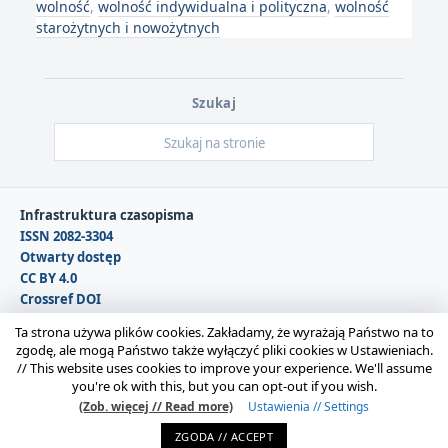
wolność
,
wolność indywidualna i polityczna
,
wolność
starożytnych i nowożytnych
Szukaj
Infrastruktura czasopisma
ISSN 2082-3304
Otwarty dostęp
CC BY 4.0
Crossref DOI
DOAJ
Ta strona używa plików cookies. Zakładamy, że wyrażają Państwo na to
zgodę, ale mogą Państwo także wyłączyć pliki cookies w Ustawieniach.
//
This website uses cookies to improve your experience. We'll assume
Copyright © 2026 Polska Sekcja Międzynarodowego
you're ok with this, but you can opt-out if you wish.
Stowarzyszenia Filozofii Prawa i Filozofii Społecznej IVR |
(Zob. więcej // Read more)
Ustawienia // Settings
Administrator strony:
Karolina Gmerek
ZGODA // ACCEPT