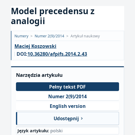
Model precedensu z
analogii
Opublikowano:
Numery
>
Numer 2(9)/2014
>
Artykuł naukowy
2018-
Maciej Koszowski
09-
DOI:
10.36280/afpifs.2014.2.43
20
Narzędzia artykułu
Pełny tekst PDF
Numer 2(9)/2014
English version
Udostępnij
Język artykułu:
polski