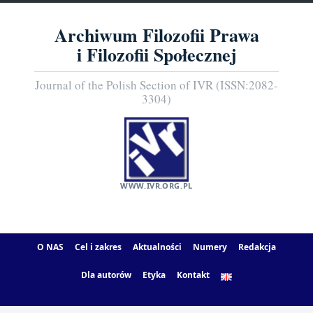
Archiwum Filozofii Prawa
i Filozofii Społecznej
Journal of the Polish Section of IVR (ISSN:2082-
3304)
WWW.IVR.ORG.PL
O NAS
Cel i zakres
Aktualności
Numery
Redakcja
Dla autorów
Etyka
Kontakt