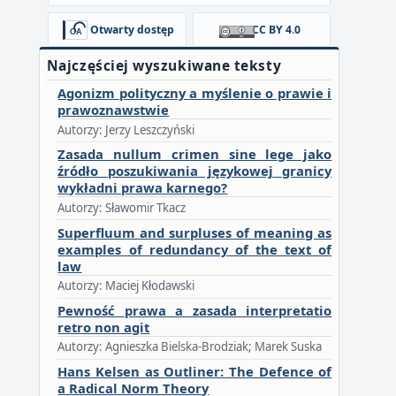
Otwarty dostęp
CC BY 4.0
Najczęściej wyszukiwane teksty
Agonizm polityczny a myślenie o prawie i
prawoznawstwie
Autorzy: Jerzy Leszczyński
Zasada nullum crimen sine lege jako
źródło poszukiwania językowej granicy
wykładni prawa karnego?
Autorzy: Sławomir Tkacz
Superfluum and surpluses of meaning as
examples of redundancy of the text of
law
Autorzy: Maciej Kłodawski
Pewność prawa a zasada interpretatio
retro non agit
Autorzy: Agnieszka Bielska-Brodziak; Marek Suska
Hans Kelsen as Outliner: The Defence of
a Radical Norm Theory