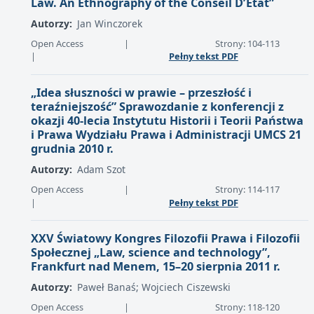
Law. An Ethnography of the Conseil D’Etat”
Autorzy:
Jan Winczorek
Open Access
|
Strony: 104-113
|
Pełny tekst PDF
„Idea słuszności w prawie – przeszłość i
teraźniejszość” Sprawozdanie z konferencji z
okazji 40-lecia Instytutu Historii i Teorii Państwa
i Prawa Wydziału Prawa i Administracji UMCS 21
grudnia 2010 r.
Autorzy:
Adam Szot
Open Access
|
Strony: 114-117
|
Pełny tekst PDF
XXV Światowy Kongres Filozofii Prawa i Filozofii
Społecznej „Law, science and technology”,
Frankfurt nad Menem, 15–20 sierpnia 2011 r.
Autorzy:
Paweł Banaś; Wojciech Ciszewski
Open Access
|
Strony: 118-120