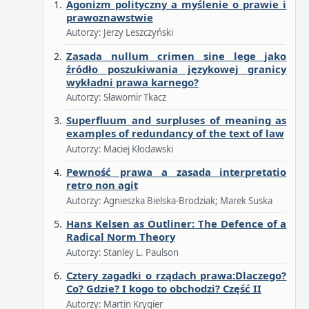
Agonizm polityczny a myślenie o prawie i
prawoznawstwie
Autorzy: Jerzy Leszczyński
Zasada nullum crimen sine lege jako
źródło poszukiwania językowej granicy
wykładni prawa karnego?
Autorzy: Sławomir Tkacz
Superfluum and surpluses of meaning as
examples of redundancy of the text of law
Autorzy: Maciej Kłodawski
Pewność prawa a zasada interpretatio
retro non agit
Autorzy: Agnieszka Bielska-Brodziak; Marek Suska
Hans Kelsen as Outliner: The Defence of a
Radical Norm Theory
Autorzy: Stanley L. Paulson
Cztery zagadki o rządach prawa:Dlaczego?
Co? Gdzie? I kogo to obchodzi? Część II
Autorzy: Martin Krygier