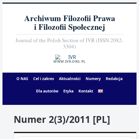
Archiwum Filozofii Prawa
i Filozofii Społecznej
Journal of the Polish Section of IVR (ISSN:2082-
3304)
WWW.IVR.ORG.PL
O NAS
Cel i zakres
Aktualności
Numery
Redakcja
Dla autorów
Etyka
Kontakt
Numer 2(3)/2011 [PL]