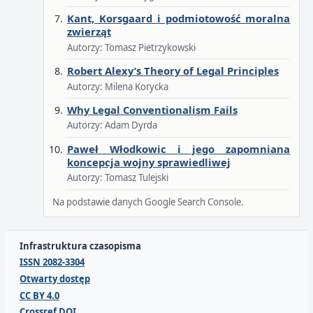
Kant, Korsgaard i podmiotowość moralna
zwierząt
Autorzy: Tomasz Pietrzykowski
Robert Alexy’s Theory of Legal Principles
Autorzy: Milena Korycka
Why Legal Conventionalism Fails
Autorzy: Adam Dyrda
Paweł Włodkowic i jego zapomniana
koncepcja wojny sprawiedliwej
Autorzy: Tomasz Tulejski
Na podstawie danych Google Search Console.
Infrastruktura czasopisma
ISSN 2082-3304
Otwarty dostęp
CC BY 4.0
Crossref DOI