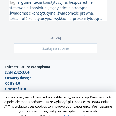
Tagi:
argumentacja konstytucyjna
,
bezpośrednie
stosowanie konstytucji
,
sądy administracyjne
,
świadomość konstytucyjna
,
świadomość prawna
,
tożsamość konstytucyjna
,
wykładnia prokonstytucyjna
Szukaj
Infrastruktura czasopisma
ISSN 2082-3304
Otwarty dostęp
CC BY 4.0
Crossref DOI
DOAJ
Ta strona używa plików cookies. Zakładamy, że wyrażają Państwo na to
zgodę, ale mogą Państwo także wyłączyć pliki cookies w Ustawieniach.
//
This website uses cookies to improve your experience. We'll assume
Copyright © 2026 Polska Sekcja Międzynarodowego
you're ok with this, but you can opt-out if you wish.
Stowarzyszenia Filozofii Prawa i Filozofii Społecznej IVR |