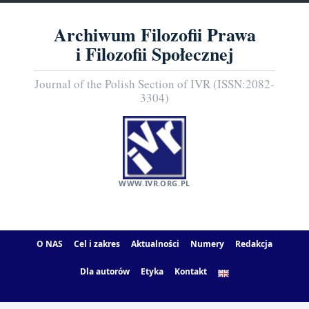
Archiwum Filozofii Prawa
i Filozofii Społecznej
Journal of the Polish Section of IVR (ISSN:2082-
3304)
WWW.IVR.ORG.PL
O NAS
Cel i zakres
Aktualności
Numery
Redakcja
Dla autorów
Etyka
Kontakt