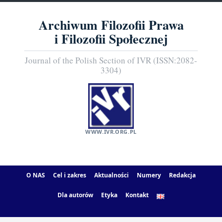
Archiwum Filozofii Prawa
i Filozofii Społecznej
Journal of the Polish Section of IVR (ISSN:2082-
3304)
WWW.IVR.ORG.PL
O NAS
Cel i zakres
Aktualności
Numery
Redakcja
Dla autorów
Etyka
Kontakt