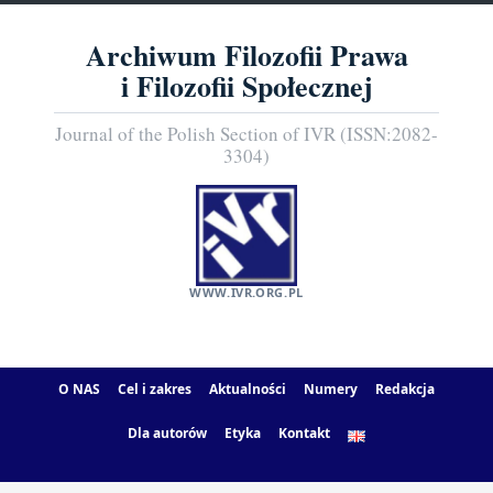
Archiwum Filozofii Prawa
i Filozofii Społecznej
Journal of the Polish Section of IVR (ISSN:2082-
3304)
WWW.IVR.ORG.PL
O NAS
Cel i zakres
Aktualności
Numery
Redakcja
Dla autorów
Etyka
Kontakt