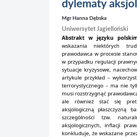
dylematy aksjo
Mgr Hanna Dębska
Uniwersytet Jagielloński
Abstrakt w języku polsk
wskazania niektórych trud
prawodawca w procesie stano
w przypadku regulacji prawn
sytuacje kryzysowe, nacechow
artykule przykład – wykorzy
terrorystycznego – ma nie tyl
musi rozstrzygnąć prawodawca
ale również stać się pre
aksjologiczną płaszczyzną b
szczególności tzw. natur
aksjologicznych, inflacji pr
konkluduje, że wskazane przez