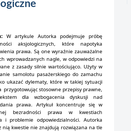
logiczne
im:
W artykule Autorka podejmuje próbę
ności aksjologicznych, które napotyka
wienia prawa. Są one wyraźnie zauważalne
ych wprowadzanych nagle, w odpowiedzi na
ane z zasady silnie wartościująco. Użyty w
stanie samolotu pasażerskiego do zamachu
ko ukazać dylematy, które w takiej sytuacji
 przygotowując stosowne przepisy prawne,
tekstem dla wzbogacenia dyskusji nad
adania prawa. Artykuł koncentruje się w
alnej bezradności prawa w kwestiach
awa i problemie odpowiedzialności. Autorka
 nią kwestie nie znajdują rozwiązana na tle