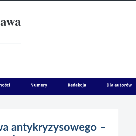
rawa
)
ności
Numery
Redakcja
Dla autorów
wa antykryzysowego –