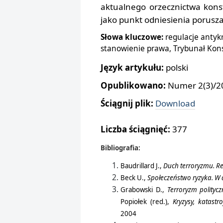
aktualnego orzecznictwa kons
jako punkt odniesienia porusz
Słowa kluczowe:
regulacje antyk
stanowienie prawa, Trybunał Kon
Język artykułu:
polski
Opublikowano:
Numer 2(3)/20
Ściągnij plik:
Download
Liczba ściągnięć:
377
Bibliog
rafia:
Baudrillard J.,
Duch terroryzmu. R
Beck U.,
Społeczeństwo ryzyka. W
Grabowski D.,
Terroryzm politycz
Popiołek (red.),
Kryzysy, katastr
2004