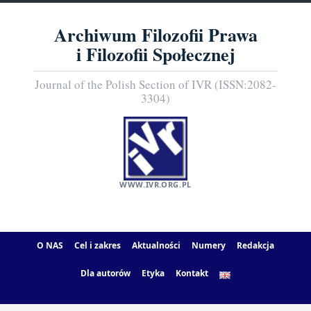
Archiwum Filozofii Prawa
i Filozofii Społecznej
Journal of the Polish Section of IVR (ISSN:2082-
3304)
WWW.IVR.ORG.PL
O NAS
Cel i zakres
Aktualności
Numery
Redakcja
Dla autorów
Etyka
Kontakt