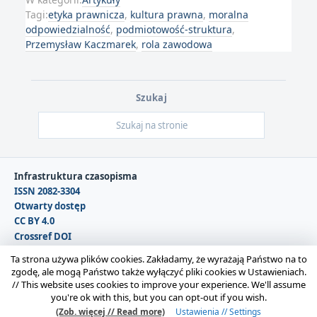
Tagi:
etyka prawnicza
,
kultura prawna
,
moralna
odpowiedzialność
,
podmiotowość-struktura
,
Przemysław Kaczmarek
,
rola zawodowa
Szukaj
Infrastruktura czasopisma
ISSN 2082-3304
Otwarty dostęp
CC BY 4.0
Crossref DOI
DOAJ
Ta strona używa plików cookies. Zakładamy, że wyrażają Państwo na to
zgodę, ale mogą Państwo także wyłączyć pliki cookies w Ustawieniach.
//
This website uses cookies to improve your experience. We'll assume
Copyright © 2026 Polska Sekcja Międzynarodowego
you're ok with this, but you can opt-out if you wish.
Stowarzyszenia Filozofii Prawa i Filozofii Społecznej IVR |
(Zob. więcej // Read more)
Ustawienia // Settings