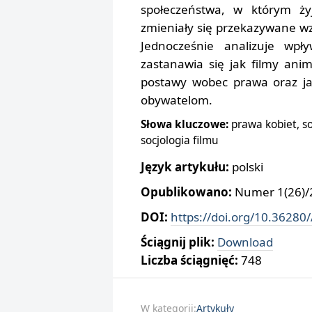
społeczeństwa, w którym ż
zmieniały się przekazywane wzo
Jednocześnie analizuje wp
zastanawia się jak filmy an
postawy wobec prawa oraz j
obywatelom.
Słowa kluczowe:
prawa kobiet, so
socjologia filmu
Język artykułu:
polski
Opublikowano:
Numer 1(26)/2
DOI:
https://doi.org/10.36280
Ściągnij plik:
Download
Liczba ściągnięć:
748
W kategorii:
Artykuły