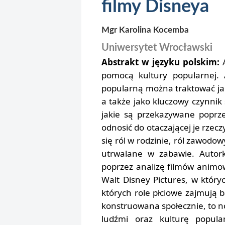
filmy Disneya
Mgr Karolina Kocemba
Uniwersytet Wrocławski
Abstrakt w języku polskim:
pomocą kultury popularnej. 
popularną można traktować ja
a także jako kluczowy czynnik s
jakie są przekazywane poprz
odnosić do otaczającej je rzec
się ról w rodzinie, ról zawodow
utrwalane w zabawie. Autork
poprzez analizę filmów anim
Walt Disney Pictures, w który
których role płciowe zajmują b
konstruowana społecznie, to n
ludźmi oraz kulturę popula