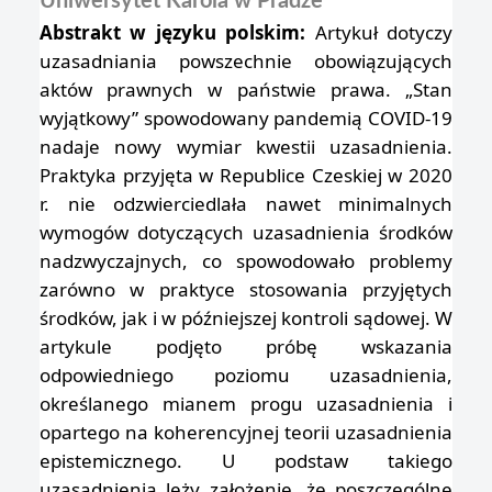
Uniwersytet Karola w Pradze
Abstrakt w języku polskim:
Artykuł dotyczy
uzasadniania powszechnie obowiązujących
aktów prawnych w państwie prawa. „Stan
wyjątkowy” spowodowany pandemią COVID-19
nadaje nowy wymiar kwestii uzasadnienia.
Praktyka przyjęta w Republice Czeskiej w 2020
r. nie odzwierciedlała nawet minimalnych
wymogów dotyczących uzasadnienia środków
nadzwyczajnych, co spowodowało problemy
zarówno w praktyce stosowania przyjętych
środków, jak i w późniejszej kontroli sądowej. W
artykule podjęto próbę wskazania
odpowiedniego poziomu uzasadnienia,
określanego mianem progu uzasadnienia i
opartego na koherencyjnej teorii uzasadnienia
epistemicznego. U podstaw takiego
uzasadnienia leży założenie, że poszczególne