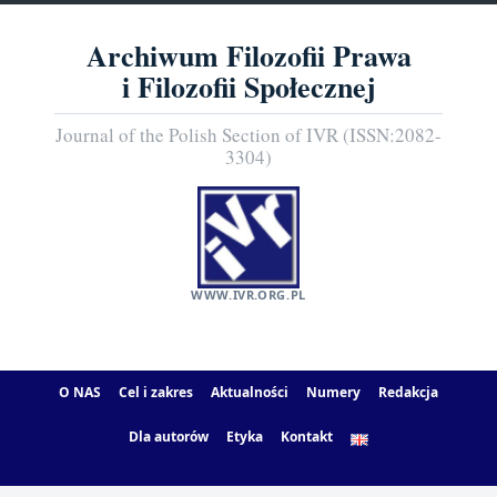
Archiwum Filozofii Prawa
i Filozofii Społecznej
Journal of the Polish Section of IVR (ISSN:2082-
3304)
WWW.IVR.ORG.PL
O NAS
Cel i zakres
Aktualności
Numery
Redakcja
Dla autorów
Etyka
Kontakt