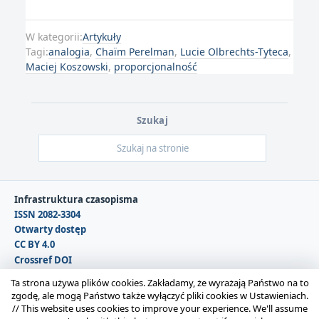
W kategorii:
Artykuły
Tagi:
analogia
,
Chaïm Perelman
,
Lucie Olbrechts-Tyteca
,
Maciej Koszowski
,
proporcjonalność
Szukaj
Infrastruktura czasopisma
ISSN 2082-3304
Otwarty dostęp
CC BY 4.0
Crossref DOI
DOAJ
Ta strona używa plików cookies. Zakładamy, że wyrażają Państwo na to
zgodę, ale mogą Państwo także wyłączyć pliki cookies w Ustawieniach.
//
This website uses cookies to improve your experience. We'll assume
Copyright © 2026 Polska Sekcja Międzynarodowego