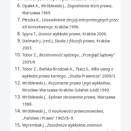
Opałek K., Wróblewski J.,
Zagadnienia teorii prawa
,
Warszawa 1969.
Płeszka K.,
Uzasadnienie decyzji interpretacyjnych przez
ich konsekwencje
, Kraków 1996.
Spyra T.,
Granice wykładni prawa
, Kraków 2006.
Stelmach J. (red.),
Studia z filozofii prawa
, Kraków
2003.
Tobor Z.,
Bezstronność sędziego
, „Przegląd Sądowy”
2005/6
Tobor Z., Bielska-Brodziak A., Tkacz S.,
Kilka uwag o
wykładni prawa karnego
, „Studia Prawnicze” 2009/3.
Wróblewski J.,
Rozumienie prawa i jego wykładnia
,
Wrocław–Warszawa–Kraków–Gdańsk–Łódź 1990.
Wróblewski J.,
Sądowe stosowanie prawa
, Warszawa
1988.
Wróblewski J.,
O naukowości prawoznawstwa
,
„Państwo i Prawo” 1965/8–9.
Wyrembak J.,
Zasadnicza wykładnia znamion