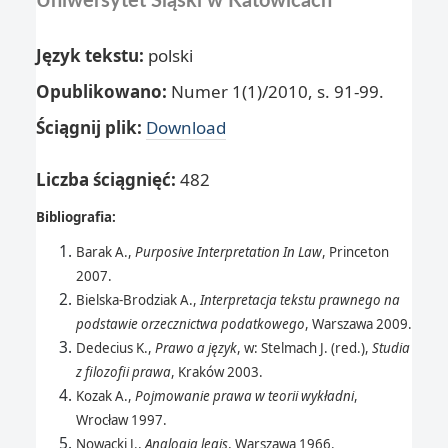
Uniwersytet Śląski w Katowicach
Język tekstu:
polski
Opublikowano:
Numer 1(1)/2010, s. 91-99.
Ściągnij plik:
Download
Licz
ba ściągnięć:
482
Bibliografia:
Barak A.,
Purposive Interpretation In Law
, Princeton
2007.
Bielska-Brodziak A.,
Interpretacja tekstu prawnego na
podstawie orzecznictwa podatkowego
, Warszawa 2009.
Dedecius K.,
Prawo a język
, w: Stelmach J. (red.),
Studia
z filozofii prawa
, Kraków 2003.
Kozak A.,
Pojmowanie prawa w teorii wykładni
,
Wrocław 1997.
Nowacki J.,
Analogia legis
, Warszawa 1966.