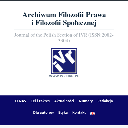
Archiwum Filozofii Prawa
i Filozofii Społecznej
Journal of the Polish Section of IVR (ISSN:2082-
3304)
WWW.IVR.ORG.PL
O NAS
Cel i zakres
Aktualności
Numery
Redakcja
Dla autorów
Etyka
Kontakt